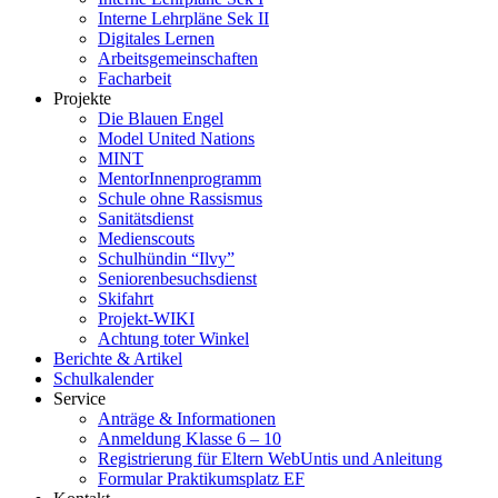
Interne Lehrpläne Sek II
Digitales Lernen
Arbeitsgemeinschaften
Facharbeit
Projekte
Die Blauen Engel
Model United Nations
MINT
MentorInnenprogramm
Schule ohne Rassismus
Sanitätsdienst
Medienscouts
Schulhündin “Ilvy”
Seniorenbesuchsdienst
Skifahrt
Projekt-WIKI
Achtung toter Winkel
Berichte & Artikel
Schulkalender
Service
Anträge & Informationen
Anmeldung Klasse 6 – 10
Registrierung für Eltern WebUntis und Anleitung
Formular Praktikumsplatz EF