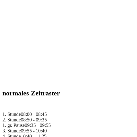
Zeitraster
normales Zeitraster
1. Stunde
08:00 - 08:45
2. Stunde
08:50 - 09:35
1. gr. Pause
09:35 - 09:55
3. Stunde
09:55 - 10:40
4. Stunde
10:40 - 11:25