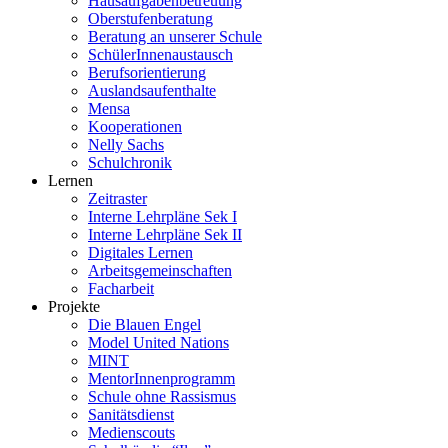
Hausaufgabenbetreuung
Oberstufenberatung
Beratung an unserer Schule
SchülerInnenaustausch
Berufsorientierung
Auslandsaufenthalte
Mensa
Kooperationen
Nelly Sachs
Schulchronik
Lernen
Zeitraster
Interne Lehrpläne Sek I
Interne Lehrpläne Sek II
Digitales Lernen
Arbeitsgemeinschaften
Facharbeit
Projekte
Die Blauen Engel
Model United Nations
MINT
MentorInnenprogramm
Schule ohne Rassismus
Sanitätsdienst
Medienscouts