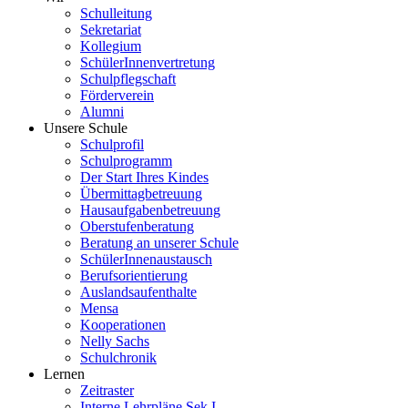
Schulleitung
Sekretariat
Kollegium
SchülerInnenvertretung
Schulpflegschaft
Förderverein
Alumni
Unsere Schule
Schulprofil
Schulprogramm
Der Start Ihres Kindes
Übermittagbetreuung
Hausaufgabenbetreuung
Oberstufenberatung
Beratung an unserer Schule
SchülerInnenaustausch
Berufsorientierung
Auslandsaufenthalte
Mensa
Kooperationen
Nelly Sachs
Schulchronik
Lernen
Zeitraster
Interne Lehrpläne Sek I