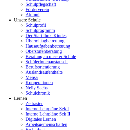
Schulpflegschaft
Förderverein
Alumni
Unsere Schule
Schulprofil
Schulprogramm
Der Start Ihres Kindes
Übermittagbetreuung
Hausaufgabenbetreuung
Oberstufenberatung
Beratung an unserer Schule
SchülerInnenaustausch
Berufsorientierung
Auslandsaufenthalte
Mensa
Kooperationen
Nelly Sachs
Schulchronik
Lernen
Zeitraster
Interne Lehrpläne Sek I
Interne Lehrpläne Sek II
Digitales Lernen
Arbeitsgemeinschaften
Facharbeit