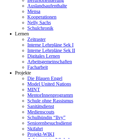
Berufsorientierung
Auslandsaufenthalte
Mensa
Kooperationen
Nelly Sachs
Schulchronik
Lernen
Zeitraster
Interne Lehrpläne Sek I
Interne Lehrpläne Sek II
Digitales Lernen
Arbeitsgemeinschaften
Facharbeit
Projekte
Die Blauen Engel
Model United Nations
MINT
MentorInnenprogramm
Schule ohne Rassismus
Sanitätsdienst
Medienscouts
Schulhündin “Ilvy”
Seniorenbesuchsdienst
Skifahrt
Projekt-WIKI