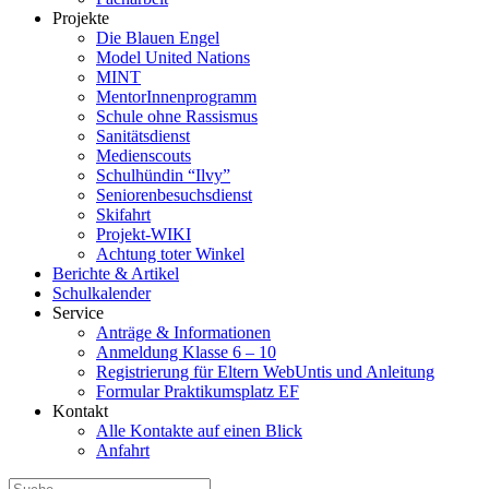
Projekte
Die Blauen Engel
Model United Nations
MINT
MentorInnenprogramm
Schule ohne Rassismus
Sanitätsdienst
Medienscouts
Schulhündin “Ilvy”
Seniorenbesuchsdienst
Skifahrt
Projekt-WIKI
Achtung toter Winkel
Berichte & Artikel
Schulkalender
Service
Anträge & Informationen
Anmeldung Klasse 6 – 10
Registrierung für Eltern WebUntis und Anleitung
Formular Praktikumsplatz EF
Kontakt
Alle Kontakte auf einen Blick
Anfahrt