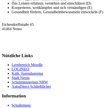
Das Leisten erfahren, verstehen und einschätzen (D)
Kooperieren, wettkämpfen und sich verständigen (E)
Gesundheit fördern, Gesundheitsbewusstsein entwickeln (F)
Eichendorffstraße 65
41464 Neuss
Tel: 02131 90-7400
Fax: 02131 90-7420
Mail: nelly-sachs@stadt.neuss.de
Nützliche Links
Lernbereich Moodle
LOGINEO
Kath. Jugendagentur
Stadt Neuss
Schulministerium NRW
AstraDirect Schließfächer
Information
Schulleitung