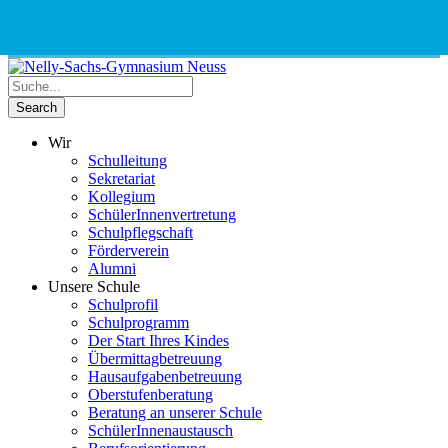
Phone
Email
Google
Schnellauswahl
Kontak
Number
Address
Maps
for
calling
Wir
Schulleitung
Sekretariat
Kollegium
SchülerInnenvertretung
Schulpflegschaft
Förderverein
Alumni
Unsere Schule
Schulprofil
Schulprogramm
Der Start Ihres Kindes
Übermittagbetreuung
Hausaufgabenbetreuung
Oberstufenberatung
Beratung an unserer Schule
SchülerInnenaustausch