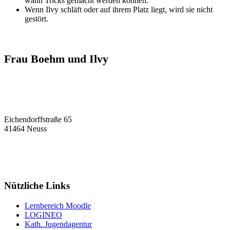
wann Tricks gemacht werden können.
Wenn Ilvy schläft oder auf ihrem Platz liegt, wird sie nicht
gestört.
Frau Boehm und Ilvy
Eichendorffstraße 65
41464 Neuss
Tel: 02131 90-7400
Fax: 02131 90-7420
Mail: nelly-sachs@stadt.neuss.de
Nützliche Links
Lernbereich Moodle
LOGINEO
Kath. Jugendagentur