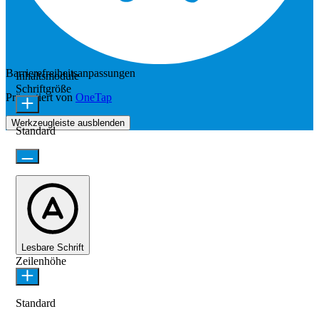
Barrierefreiheitsanpassungen
Inhaltsmodule
Schriftgröße
Präsentiert von
OneTap
Werkzeugleiste ausblenden
Standard
Lesbare Schrift
Zeilenhöhe
Standard