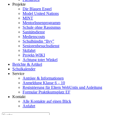
Projekte
Die Blauen Engel
Model United Nations
MINT
MentorInnenprogramm
Schule ohne Rassismus
Sanitätsdienst
Medienscouts
Schulhündin “Ilvy”
Seniorenbesuchsdienst
Skifahrt
Projekt-WIKI
Achtung toter Winkel
Berichte & Artikel
Schulkalender
Service
Anträge & Informationen
Anmeldung Klasse 6 – 10
Registrierung für Eltern WebUntis und Anleitung
Formular Praktikumsplatz EF
Kontakt
Alle Kontakte auf einen Blick
Anfahrt