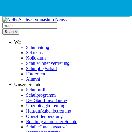
Phone
Email
Google
Schnellauswahl
Kontak
Number
Address
Maps
for
calling
Wir
Schulleitung
Sekretariat
Kollegium
SchülerInnenvertretung
Schulpflegschaft
Förderverein
Alumni
Unsere Schule
Schulprofil
Schulprogramm
Der Start Ihres Kindes
Übermittagbetreuung
Hausaufgabenbetreuung
Oberstufenberatung
Beratung an unserer Schule
SchülerInnenaustausch