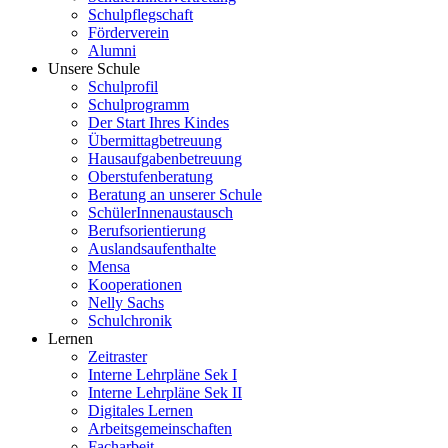
Schulpflegschaft
Förderverein
Alumni
Unsere Schule
Schulprofil
Schulprogramm
Der Start Ihres Kindes
Übermittagbetreuung
Hausaufgabenbetreuung
Oberstufenberatung
Beratung an unserer Schule
SchülerInnenaustausch
Berufsorientierung
Auslandsaufenthalte
Mensa
Kooperationen
Nelly Sachs
Schulchronik
Lernen
Zeitraster
Interne Lehrpläne Sek I
Interne Lehrpläne Sek II
Digitales Lernen
Arbeitsgemeinschaften
Facharbeit