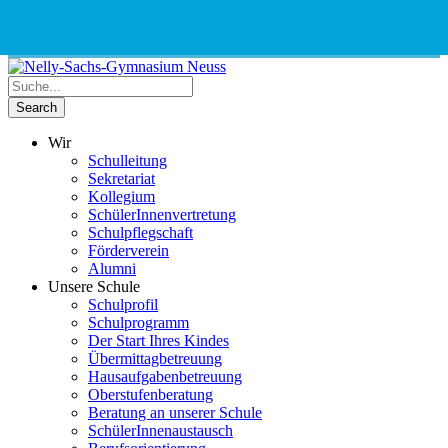
Phone
Email
Google
Schnellauswahl
Kontak
Number
Address
Maps
for
calling
Wir
Schulleitung
Sekretariat
Kollegium
SchülerInnenvertretung
Schulpflegschaft
Förderverein
Alumni
Unsere Schule
Schulprofil
Schulprogramm
Der Start Ihres Kindes
Übermittagbetreuung
Hausaufgabenbetreuung
Oberstufenberatung
Beratung an unserer Schule
SchülerInnenaustausch