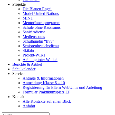
Projekte
Die Blauen Engel
Model United Nations
MINT
MentorInnenprogramm
Schule ohne Rassismus
Sanitätsdienst
Medienscouts
Schulhündin “Ilvy”
Seniorenbesuchsdienst
Skifahrt
Projekt-WIKI
Achtung toter Winkel
Berichte & Artikel
Schulkalender
Service
Anträge & Informationen
Anmeldung Klasse 6 – 10
Registrierung für Eltern WebUntis und Anleitung
Formular Praktikumsplatz EF
Kontakt
Alle Kontakte auf einen Blick
Anfahrt