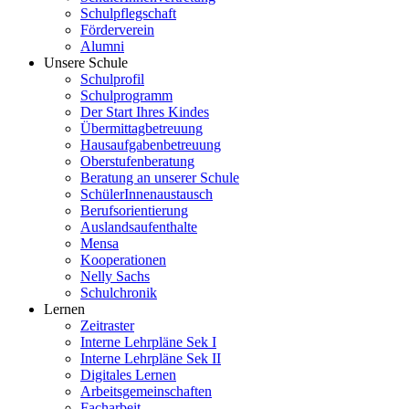
Schulpflegschaft
Förderverein
Alumni
Unsere Schule
Schulprofil
Schulprogramm
Der Start Ihres Kindes
Übermittagbetreuung
Hausaufgabenbetreuung
Oberstufenberatung
Beratung an unserer Schule
SchülerInnenaustausch
Berufsorientierung
Auslandsaufenthalte
Mensa
Kooperationen
Nelly Sachs
Schulchronik
Lernen
Zeitraster
Interne Lehrpläne Sek I
Interne Lehrpläne Sek II
Digitales Lernen
Arbeitsgemeinschaften
Facharbeit