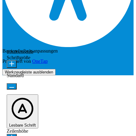
Barrierefreiheitsanpassungen
Inhaltsmodule
Schriftgröße
Präsentiert von
OneTap
Werkzeugleiste ausblenden
Standard
Lesbare Schrift
Zeilenhöhe