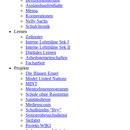
Berufsorientierung
Auslandsaufenthalte
Mensa
Kooperationen
Nelly Sachs
Schulchronik
Lernen
Zeitraster
Interne Lehrpläne Sek I
Interne Lehrpläne Sek II
Digitales Lernen
Arbeitsgemeinschaften
Facharbeit
Projekte
Die Blauen Engel
Model United Nations
MINT
MentorInnenprogramm
Schule ohne Rassismus
Sanitätsdienst
Medienscouts
Schulhündin “Ilvy”
Seniorenbesuchsdienst
Skifahrt
Projekt-WIKI