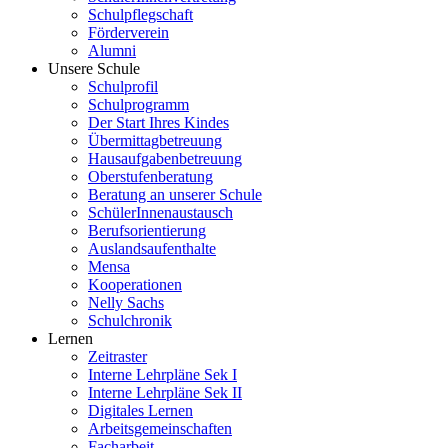
Schulpflegschaft
Förderverein
Alumni
Unsere Schule
Schulprofil
Schulprogramm
Der Start Ihres Kindes
Übermittagbetreuung
Hausaufgabenbetreuung
Oberstufenberatung
Beratung an unserer Schule
SchülerInnenaustausch
Berufsorientierung
Auslandsaufenthalte
Mensa
Kooperationen
Nelly Sachs
Schulchronik
Lernen
Zeitraster
Interne Lehrpläne Sek I
Interne Lehrpläne Sek II
Digitales Lernen
Arbeitsgemeinschaften
Facharbeit