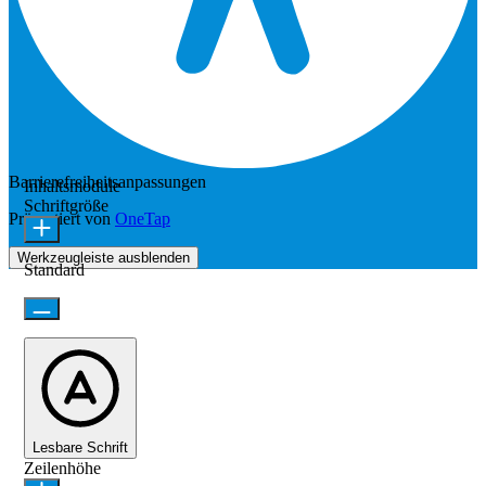
Barrierefreiheitsanpassungen
Inhaltsmodule
Schriftgröße
Präsentiert von
OneTap
Werkzeugleiste ausblenden
Standard
Lesbare Schrift
Zeilenhöhe