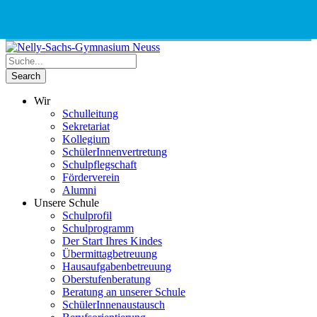
Phone
Email
Google
Schnellauswahl
Kontak
Number
Address
Maps
for
calling
Wir
Schulleitung
Sekretariat
Kollegium
SchülerInnenvertretung
Schulpflegschaft
Förderverein
Alumni
Unsere Schule
Schulprofil
Schulprogramm
Der Start Ihres Kindes
Übermittagbetreuung
Hausaufgabenbetreuung
Oberstufenberatung
Beratung an unserer Schule
SchülerInnenaustausch