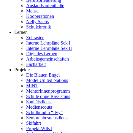
Berufsorientierung
Auslandsaufenthalte
Mensa
Kooperationen
Nelly Sachs
Schulchronik
Lernen
Zeitraster
Interne Lehrpläne Sek I
Interne Lehrpläne Sek II
Digitales Lernen
Arbeitsgemeinschaften
Facharbeit
Projekte
Die Blauen Engel
Model United Nations
MINT
MentorInnenprogramm
Schule ohne Rassismus
Sanitätsdienst
Medienscouts
Schulhündin “Ilvy”
Seniorenbesuchsdienst
Skifahrt
Projekt-WIKI