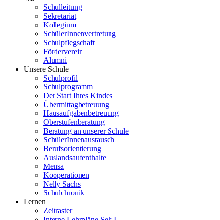
Schulleitung
Sekretariat
Kollegium
SchülerInnenvertretung
Schulpflegschaft
Förderverein
Alumni
Unsere Schule
Schulprofil
Schulprogramm
Der Start Ihres Kindes
Übermittagbetreuung
Hausaufgabenbetreuung
Oberstufenberatung
Beratung an unserer Schule
SchülerInnenaustausch
Berufsorientierung
Auslandsaufenthalte
Mensa
Kooperationen
Nelly Sachs
Schulchronik
Lernen
Zeitraster
Interne Lehrpläne Sek I