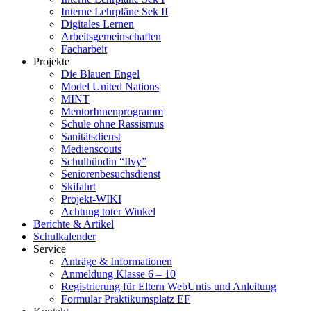
Interne Lehrpläne Sek II
Digitales Lernen
Arbeitsgemeinschaften
Facharbeit
Projekte
Die Blauen Engel
Model United Nations
MINT
MentorInnenprogramm
Schule ohne Rassismus
Sanitätsdienst
Medienscouts
Schulhündin “Ilvy”
Seniorenbesuchsdienst
Skifahrt
Projekt-WIKI
Achtung toter Winkel
Berichte & Artikel
Schulkalender
Service
Anträge & Informationen
Anmeldung Klasse 6 – 10
Registrierung für Eltern WebUntis und Anleitung
Formular Praktikumsplatz EF