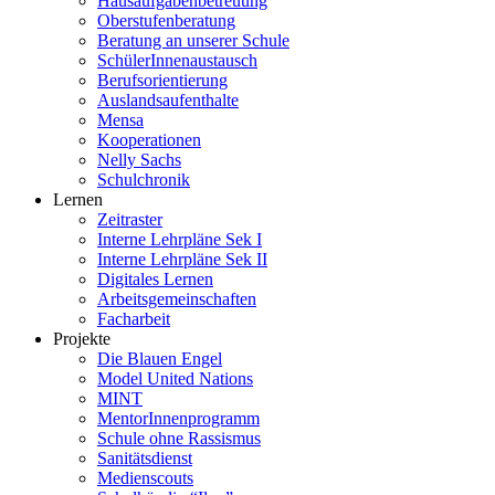
Hausaufgabenbetreuung
Oberstufenberatung
Beratung an unserer Schule
SchülerInnenaustausch
Berufsorientierung
Auslandsaufenthalte
Mensa
Kooperationen
Nelly Sachs
Schulchronik
Lernen
Zeitraster
Interne Lehrpläne Sek I
Interne Lehrpläne Sek II
Digitales Lernen
Arbeitsgemeinschaften
Facharbeit
Projekte
Die Blauen Engel
Model United Nations
MINT
MentorInnenprogramm
Schule ohne Rassismus
Sanitätsdienst
Medienscouts