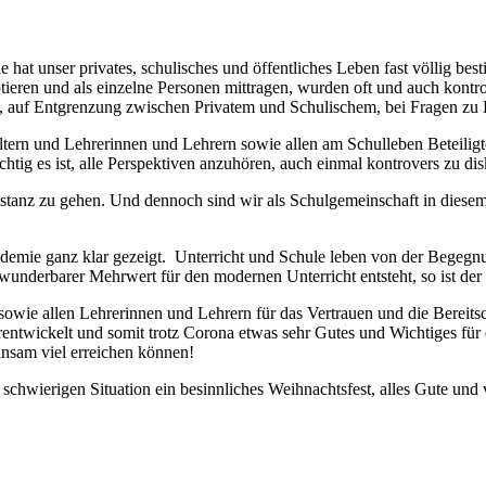
at unser privates, schulisches und öffentliches Leben fast völlig bes
ptieren und als einzelne Personen mittragen, wurden oft und auch kontro
z, auf Entgrenzung zwischen Privatem und Schulischem, bei Fragen zu D
ltern und Lehrerinnen und Lehrern sowie allen am Schulleben Beteil
htig es ist, alle Perspektiven anzuhören, auch einmal kontrovers zu dis
tanz zu gehen. Und dennoch sind wir als Schulgemeinschaft in diesem 
Pandemie ganz klar gezeigt. Unterricht und Schule leben von der Beg
n wunderbarer Mehrwert für den modernen Unterricht entsteht, so ist der 
sowie allen Lehrerinnen und Lehrern für das Vertrauen und die Bereitsc
entwickelt und somit trotz Corona etwas sehr Gutes und Wichtiges für 
insam viel erreichen können!
schwierigen Situation ein besinnliches Weihnachtsfest, alles Gute und 