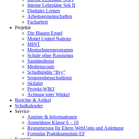
Interne Lehrpläne Sek II
Digitales Lernen
Arbeitsgemeinschaften
Facharbeit
Projekte
Die Blauen Engel
Model United Nations
MINT
MentorInnenprogramm
Schule ohne Rassismus
Sanitätsdienst
Medienscouts
Schulhündin “Ilvy”
Seniorenbesuchsdienst
Skifahrt
Projekt-WIKI
Achtung toter Winkel
Berichte & Artikel
Schulkalender
Service
Anträge & Informationen
Anmeldung Klasse 6 – 10
Registrierung für Eltern WebUntis und Anleitung
Formular Praktikumsplatz EF