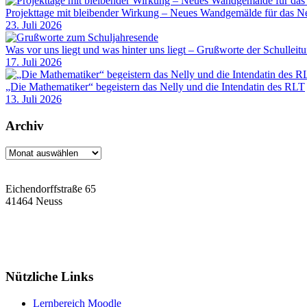
Projekttage mit bleibender Wirkung – Neues Wandgemälde für das Ne
23. Juli 2026
Was vor uns liegt und was hinter uns liegt – Grußworte der Schulleit
17. Juli 2026
„Die Mathematiker“ begeistern das Nelly und die Intendatin des RLT
13. Juli 2026
Archiv
Archiv
Eichendorffstraße 65
41464 Neuss
Tel: 02131 90-7400
Fax: 02131 90-7420
Mail: nelly-sachs@stadt.neuss.de
Nützliche Links
Lernbereich Moodle