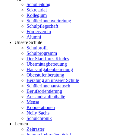
Schulleitung
Sekretariat
Kollegium
SchülerInnenvertretung
Schulpflegschaft
Förderverein
Alumni
Unsere Schule
Schulprofil
Schulprogramm
Der Start Ihres Kindes
Übermittagbetreuung
Hausaufgabenbetreuung
Oberstufenberatung
Beratung an unserer Schule
SchülerInnenaustausch
Berufsorientierung
Auslandsaufenthalte
Mensa
Kooperationen
Nelly Sachs
Schulchronik
Lernen
Zeitraster
Interne Lehrpläne Sek I