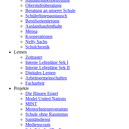
Hausaufgabenbetreuung
Oberstufenberatung
Beratung an unserer Schule
SchülerInnenaustausch
Berufsorientierung
Auslandsaufenthalte
Mensa
Kooperationen
Nelly Sachs
Schulchronik
Lernen
Zeitraster
Interne Lehrpläne Sek I
Interne Lehrpläne Sek II
Digitales Lernen
Arbeitsgemeinschaften
Facharbeit
Projekte
Die Blauen Engel
Model United Nations
MINT
MentorInnenprogramm
Schule ohne Rassismus
Sanitätsdienst
Medienscouts