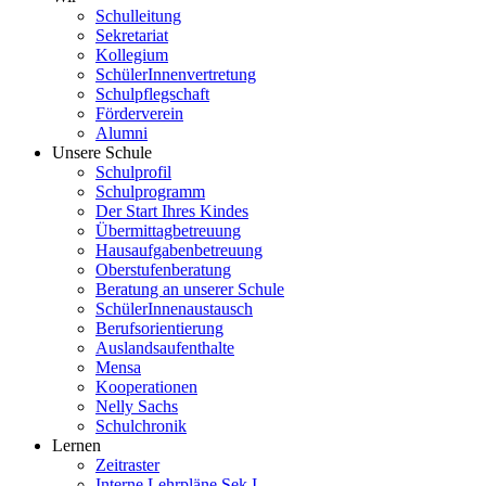
Schulleitung
Sekretariat
Kollegium
SchülerInnenvertretung
Schulpflegschaft
Förderverein
Alumni
Unsere Schule
Schulprofil
Schulprogramm
Der Start Ihres Kindes
Übermittagbetreuung
Hausaufgabenbetreuung
Oberstufenberatung
Beratung an unserer Schule
SchülerInnenaustausch
Berufsorientierung
Auslandsaufenthalte
Mensa
Kooperationen
Nelly Sachs
Schulchronik
Lernen
Zeitraster
Interne Lehrpläne Sek I