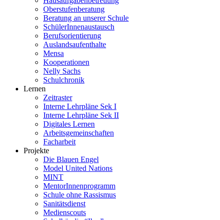
Hausaufgabenbetreuung
Oberstufenberatung
Beratung an unserer Schule
SchülerInnenaustausch
Berufsorientierung
Auslandsaufenthalte
Mensa
Kooperationen
Nelly Sachs
Schulchronik
Lernen
Zeitraster
Interne Lehrpläne Sek I
Interne Lehrpläne Sek II
Digitales Lernen
Arbeitsgemeinschaften
Facharbeit
Projekte
Die Blauen Engel
Model United Nations
MINT
MentorInnenprogramm
Schule ohne Rassismus
Sanitätsdienst
Medienscouts