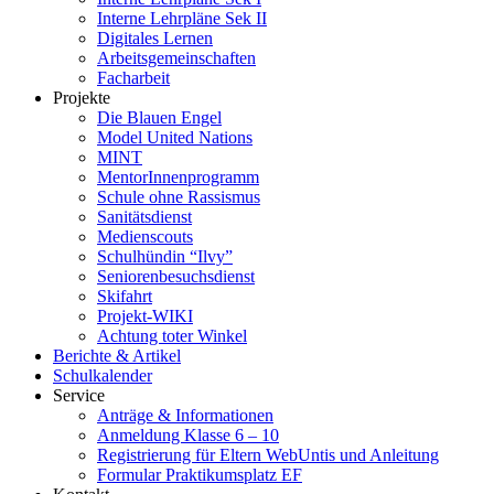
Interne Lehrpläne Sek II
Digitales Lernen
Arbeitsgemeinschaften
Facharbeit
Projekte
Die Blauen Engel
Model United Nations
MINT
MentorInnenprogramm
Schule ohne Rassismus
Sanitätsdienst
Medienscouts
Schulhündin “Ilvy”
Seniorenbesuchsdienst
Skifahrt
Projekt-WIKI
Achtung toter Winkel
Berichte & Artikel
Schulkalender
Service
Anträge & Informationen
Anmeldung Klasse 6 – 10
Registrierung für Eltern WebUntis und Anleitung
Formular Praktikumsplatz EF