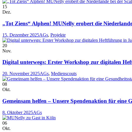
15
Dez.
„Tot Ziens“ Alphen! MUNelly erobert die Niederland
15. Dezember 2025
AGs
,
Projekte
20
Nov.
Digital unterwegs: Erster Workshop zur digitalen He
20. November 2025
AGs
,
Medienscouts
08
Okt.
Gemeinsam helfen – Unsere Spendenaktion für eine Ge
8. Oktober 2025
AGs
06
Okt.