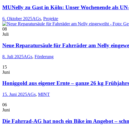
MUNelly zu Gast in Köln: Unser Wochenende als U
6. Oktober 2025
AGs
,
Projekte
08
Juli
Neue Reparatursäule für Fahrräder am Nelly eingewe
8. Juli 2025
AGs
,
Förderung
15
Juni
Honiggold aus eigener Ernte – ganze 26 kg Frühjahr
15. Juni 2025
AGs
,
MINT
06
Juni
Die Fahrrad-AG hat noch ein Bike im Angebot – schne