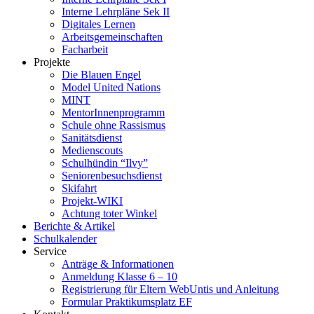
Interne Lehrpläne Sek II
Digitales Lernen
Arbeitsgemeinschaften
Facharbeit
Projekte
Die Blauen Engel
Model United Nations
MINT
MentorInnenprogramm
Schule ohne Rassismus
Sanitätsdienst
Medienscouts
Schulhündin “Ilvy”
Seniorenbesuchsdienst
Skifahrt
Projekt-WIKI
Achtung toter Winkel
Berichte & Artikel
Schulkalender
Service
Anträge & Informationen
Anmeldung Klasse 6 – 10
Registrierung für Eltern WebUntis und Anleitung
Formular Praktikumsplatz EF