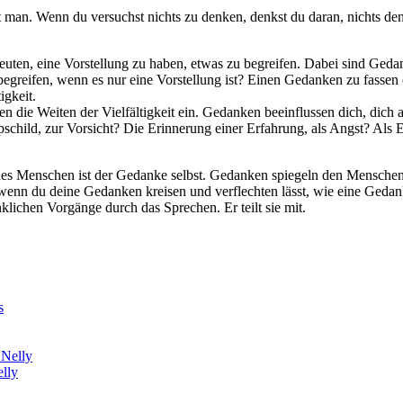
 man. Wenn du versuchst nichts zu denken, denkst du daran, nichts de
en, eine Vorstellung zu haben, etwas zu begreifen. Dabei sind Gedank
reifen, wenn es nur eine Vorstellung ist? Einen Gedanken zu fassen o
igkeit.
n die Weiten der Vielfältigkeit ein. Gedanken beeinflussen dich, dich
oppschild, zur Vorsicht? Die Erinnerung einer Erfahrung, als Angst? Als
 des Menschen ist der Gedanke selbst. Gedanken spiegeln den Mensch
, wenn du deine Gedanken kreisen und verflechten lässt, wie eine Ged
ichen Vorgänge durch das Sprechen. Er teilt sie mit.
lly