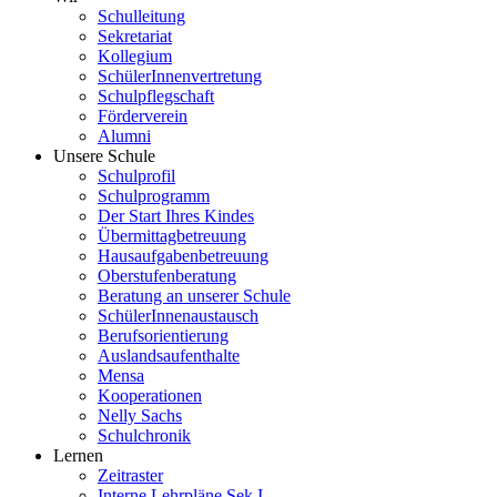
Schulleitung
Sekretariat
Kollegium
SchülerInnenvertretung
Schulpflegschaft
Förderverein
Alumni
Unsere Schule
Schulprofil
Schulprogramm
Der Start Ihres Kindes
Übermittagbetreuung
Hausaufgabenbetreuung
Oberstufenberatung
Beratung an unserer Schule
SchülerInnenaustausch
Berufsorientierung
Auslandsaufenthalte
Mensa
Kooperationen
Nelly Sachs
Schulchronik
Lernen
Zeitraster
Interne Lehrpläne Sek I