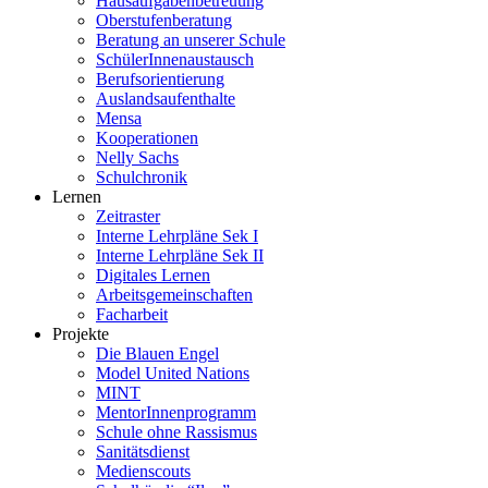
Hausaufgabenbetreuung
Oberstufenberatung
Beratung an unserer Schule
SchülerInnenaustausch
Berufsorientierung
Auslandsaufenthalte
Mensa
Kooperationen
Nelly Sachs
Schulchronik
Lernen
Zeitraster
Interne Lehrpläne Sek I
Interne Lehrpläne Sek II
Digitales Lernen
Arbeitsgemeinschaften
Facharbeit
Projekte
Die Blauen Engel
Model United Nations
MINT
MentorInnenprogramm
Schule ohne Rassismus
Sanitätsdienst
Medienscouts