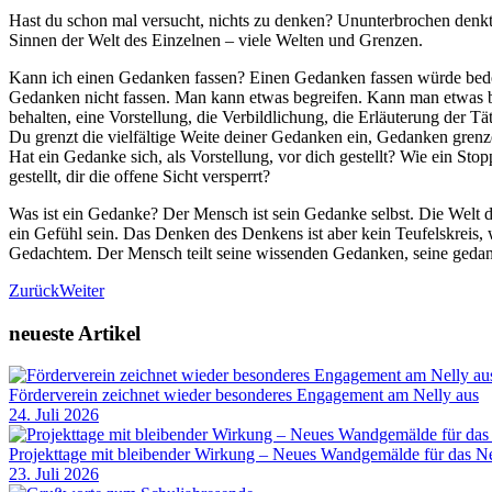
Hast du schon mal versucht, nichts zu denken? Ununterbrochen denkt
Sinnen der Welt des Einzelnen – viele Welten und Grenzen.
Kann ich einen Gedanken fassen? Einen Gedanken fassen würde bedeut
Gedanken nicht fassen. Man kann etwas begreifen. Kann man etwas beg
behalten, eine Vorstellung, die Verbildlichung, die Erläuterung der Tät
Du grenzt die vielfältige Weite deiner Gedanken ein, Gedanken grenze
Hat ein Gedanke sich, als Vorstellung, vor dich gestellt? Wie ein St
gestellt, dir die offene Sicht versperrt?
Was ist ein Gedanke? Der Mensch ist sein Gedanke selbst. Die Welt
ein Gefühl sein. Das Denken des Denkens ist aber kein Teufelskreis
Gedachtem. Der Mensch teilt seine wissenden Gedanken, seine gedankl
Zurück
Weiter
neueste Artikel
Förderverein zeichnet wieder besonderes Engagement am Nelly aus
24. Juli 2026
Projekttage mit bleibender Wirkung – Neues Wandgemälde für das Ne
23. Juli 2026