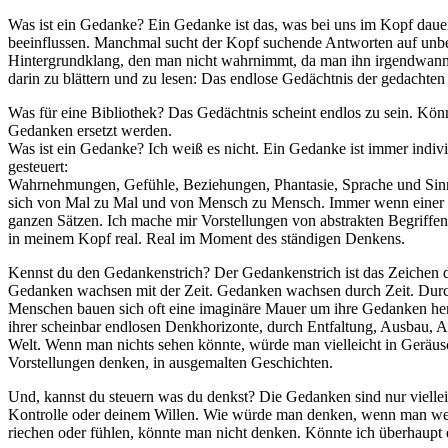
Was ist ein Gedanke? Ein Gedanke ist das, was bei uns im Kopf dauerha
beeinflussen. Manchmal sucht der Kopf suchende Antworten auf unbe
Hintergrundklang, den man nicht wahrnimmt, da man ihn irgendwann a
darin zu blättern und zu lesen: Das endlose Gedächtnis der gedacht
Was für eine Bibliothek? Das Gedächtnis scheint endlos zu sein. Kö
Gedanken ersetzt werden.
Was ist ein Gedanke? Ich weiß es nicht. Ein Gedanke ist immer indi
gesteuert:
Wahrnehmungen, Gefühle, Beziehungen, Phantasie, Sprache und Sinne 
sich von Mal zu Mal und von Mensch zu Mensch. Immer wenn einer dies
ganzen Sätzen. Ich mache mir Vorstellungen von abstrakten Begriffen
in meinem Kopf real. Real im Moment des ständigen Denkens.
Kennst du den Gedankenstrich? Der Gedankenstrich ist das Zeichen d
Gedanken wachsen mit der Zeit. Gedanken wachsen durch Zeit. Durch 
Menschen bauen sich oft eine imaginäre Mauer um ihre Gedanken h
ihrer scheinbar endlosen Denkhorizonte, durch Entfaltung, Ausbau, A
Welt. Wenn man nichts sehen könnte, würde man vielleicht in Gerä
Vorstellungen denken, in ausgemalten Geschichten.
Und, kannst du steuern was du denkst? Die Gedanken sind nur vielleic
Kontrolle oder deinem Willen. Wie würde man denken, wenn man we
riechen oder fühlen, könnte man nicht denken. Könnte ich überhaupt ex