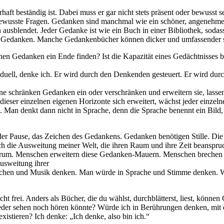
ft beständig ist. Dabei muss er gar nicht stets präsent oder bewusst se
wusste Fragen. Gedanken sind manchmal wie ein schöner, angenehmer, 
usblendet. Jeder Gedanke ist wie ein Buch in einer Bibliothek, sodas
en Gedanken. Manche Gedankenbücher können dicker und umfassender sei
nnen Gedanken ein Ende finden? Ist die Kapazität eines Gedächtnisses
viduell, denke ich. Er wird durch den Denkenden gesteuert. Er wird du
schränken Gedanken ein oder verschränken und erweitern sie, lassen 
er einzelnen eigenen Horizonte sich erweitert, wächst jeder einzelne
. Man denkt dann nicht in Sprache, denn die Sprache benennt ein Bild
er Pause, das Zeichen des Gedankens. Gedanken benötigen Stille. Die 
die Ausweitung meiner Welt, die ihren Raum und ihre Zeit beanspruch
erum. Menschen erweitern diese Gedanken-Mauern. Menschen brechen
usweitung ihrer
uschen und Musik denken. Man würde in Sprache und Stimme denken. W
ht frei. Anders als Bücher, die du wählst, durchblätterst, liest, kön
der sehen noch hören könnte? Würde ich in Berührungen denken, mit
istieren? Ich denke: „Ich denke, also bin ich.“