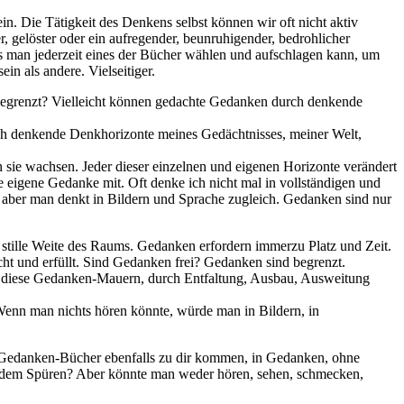
in. Die Tätigkeit des Denkens selbst können wir oft nicht aktiv
gelöster oder ein aufregender, beunruhigender, bedrohlicher
s man jederzeit eines der Bücher wählen und aufschlagen kann, um
n als andere. Vielseitiger.
 begrenzt? Vielleicht können gedachte Gedanken durch denkende
rch denkende Denkhorizonte meines Gedächtnisses, meiner Welt,
sie wachsen. Jeder dieser einzelnen und eigenen Horizonte verändert
 eigene Gedanke mit. Oft denke ich nicht mal in vollständigen und
, aber man denkt in Bildern und Sprache zugleich. Gedanken sind nur
stille Weite des Raums. Gedanken erfordern immerzu Platz und Zeit.
t und erfüllt. Sind Gedanken frei? Gedanken sind begrenzt.
 diese Gedanken-Mauern, durch Entfaltung, Ausbau, Ausweitung
enn man nichts hören könnte, würde man in Bildern, in
nen Gedanken-Bücher ebenfalls zu dir kommen, in Gedanken, ohne
 dem Spüren? Aber könnte man weder hören, sehen, schmecken,