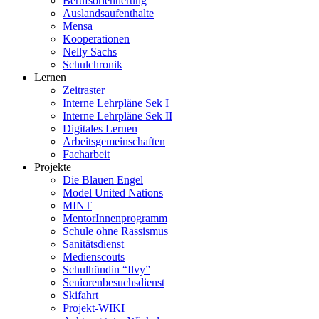
Berufsorientierung
Auslandsaufenthalte
Mensa
Kooperationen
Nelly Sachs
Schulchronik
Lernen
Zeitraster
Interne Lehrpläne Sek I
Interne Lehrpläne Sek II
Digitales Lernen
Arbeitsgemeinschaften
Facharbeit
Projekte
Die Blauen Engel
Model United Nations
MINT
MentorInnenprogramm
Schule ohne Rassismus
Sanitätsdienst
Medienscouts
Schulhündin “Ilvy”
Seniorenbesuchsdienst
Skifahrt
Projekt-WIKI