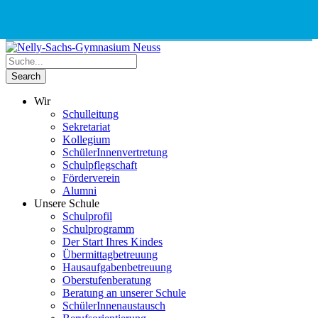
Phone
Email
Google
Schnellauswahl
Kontak
Number
Address
Maps
for
calling
Wir
Schulleitung
Sekretariat
Kollegium
SchülerInnenvertretung
Schulpflegschaft
Förderverein
Alumni
Unsere Schule
Schulprofil
Schulprogramm
Der Start Ihres Kindes
Übermittagbetreuung
Hausaufgabenbetreuung
Oberstufenberatung
Beratung an unserer Schule
SchülerInnenaustausch