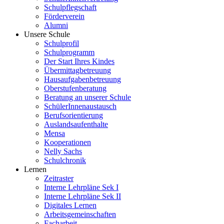
Schulpflegschaft
Förderverein
Alumni
Unsere Schule
Schulprofil
Schulprogramm
Der Start Ihres Kindes
Übermittagbetreuung
Hausaufgabenbetreuung
Oberstufenberatung
Beratung an unserer Schule
SchülerInnenaustausch
Berufsorientierung
Auslandsaufenthalte
Mensa
Kooperationen
Nelly Sachs
Schulchronik
Lernen
Zeitraster
Interne Lehrpläne Sek I
Interne Lehrpläne Sek II
Digitales Lernen
Arbeitsgemeinschaften
Facharbeit