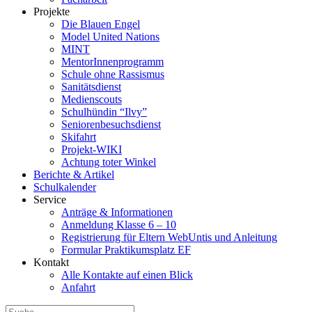
Projekte
Die Blauen Engel
Model United Nations
MINT
MentorInnenprogramm
Schule ohne Rassismus
Sanitätsdienst
Medienscouts
Schulhündin “Ilvy”
Seniorenbesuchsdienst
Skifahrt
Projekt-WIKI
Achtung toter Winkel
Berichte & Artikel
Schulkalender
Service
Anträge & Informationen
Anmeldung Klasse 6 – 10
Registrierung für Eltern WebUntis und Anleitung
Formular Praktikumsplatz EF
Kontakt
Alle Kontakte auf einen Blick
Anfahrt