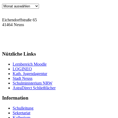
Archiv
Eichendorffstraße 65
41464 Neuss
Tel: 02131 90-7400
Fax: 02131 90-7420
Mail: nelly-sachs@stadt.neuss.de
Nützliche Links
Lernbereich Moodle
LOGINEO
Kath. Jugendagentur
Stadt Neuss
Schulministerium NRW
AstraDirect Schließfächer
Information
Schulleitung
Sekretariat
Kollegium