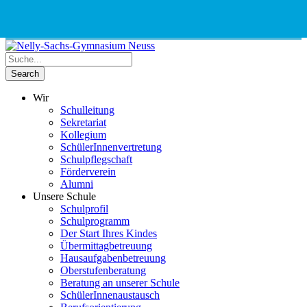
Phone
Email
Google
Schnellauswahl
Kontak
Number
Address
Maps
for
calling
Wir
Schulleitung
Sekretariat
Kollegium
SchülerInnenvertretung
Schulpflegschaft
Förderverein
Alumni
Unsere Schule
Schulprofil
Schulprogramm
Der Start Ihres Kindes
Übermittagbetreuung
Hausaufgabenbetreuung
Oberstufenberatung
Beratung an unserer Schule
SchülerInnenaustausch