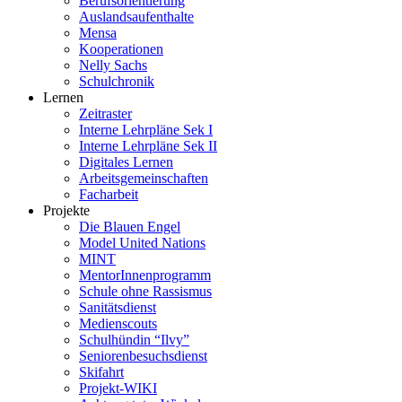
Berufsorientierung
Auslandsaufenthalte
Mensa
Kooperationen
Nelly Sachs
Schulchronik
Lernen
Zeitraster
Interne Lehrpläne Sek I
Interne Lehrpläne Sek II
Digitales Lernen
Arbeitsgemeinschaften
Facharbeit
Projekte
Die Blauen Engel
Model United Nations
MINT
MentorInnenprogramm
Schule ohne Rassismus
Sanitätsdienst
Medienscouts
Schulhündin “Ilvy”
Seniorenbesuchsdienst
Skifahrt
Projekt-WIKI