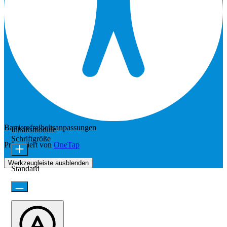
Barrierefreiheitsanpassungen
Inhaltsmodule
Schriftgröße
Präsentiert von
OneTap
Werkzeugleiste ausblenden
Standard