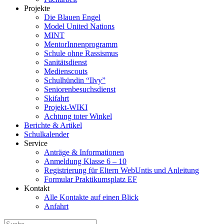
Projekte
Die Blauen Engel
Model United Nations
MINT
MentorInnenprogramm
Schule ohne Rassismus
Sanitätsdienst
Medienscouts
Schulhündin “Ilvy”
Seniorenbesuchsdienst
Skifahrt
Projekt-WIKI
Achtung toter Winkel
Berichte & Artikel
Schulkalender
Service
Anträge & Informationen
Anmeldung Klasse 6 – 10
Registrierung für Eltern WebUntis und Anleitung
Formular Praktikumsplatz EF
Kontakt
Alle Kontakte auf einen Blick
Anfahrt