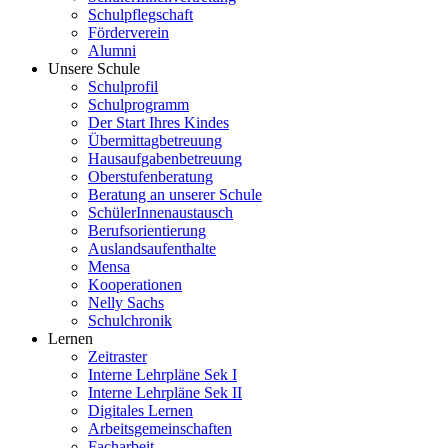
Schulpflegschaft
Förderverein
Alumni
Unsere Schule
Schulprofil
Schulprogramm
Der Start Ihres Kindes
Übermittagbetreuung
Hausaufgabenbetreuung
Oberstufenberatung
Beratung an unserer Schule
SchülerInnenaustausch
Berufsorientierung
Auslandsaufenthalte
Mensa
Kooperationen
Nelly Sachs
Schulchronik
Lernen
Zeitraster
Interne Lehrpläne Sek I
Interne Lehrpläne Sek II
Digitales Lernen
Arbeitsgemeinschaften
Facharbeit