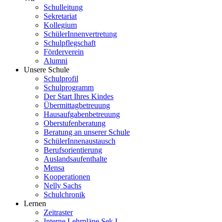
Schulleitung
Sekretariat
Kollegium
SchülerInnenvertretung
Schulpflegschaft
Förderverein
Alumni
Unsere Schule
Schulprofil
Schulprogramm
Der Start Ihres Kindes
Übermittagbetreuung
Hausaufgabenbetreuung
Oberstufenberatung
Beratung an unserer Schule
SchülerInnenaustausch
Berufsorientierung
Auslandsaufenthalte
Mensa
Kooperationen
Nelly Sachs
Schulchronik
Lernen
Zeitraster
Interne Lehrpläne Sek I