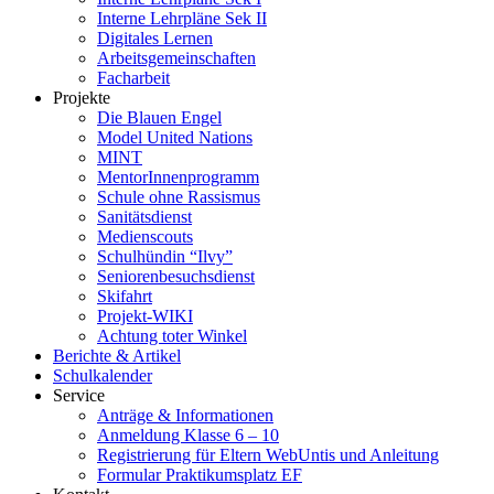
Interne Lehrpläne Sek II
Digitales Lernen
Arbeitsgemeinschaften
Facharbeit
Projekte
Die Blauen Engel
Model United Nations
MINT
MentorInnenprogramm
Schule ohne Rassismus
Sanitätsdienst
Medienscouts
Schulhündin “Ilvy”
Seniorenbesuchsdienst
Skifahrt
Projekt-WIKI
Achtung toter Winkel
Berichte & Artikel
Schulkalender
Service
Anträge & Informationen
Anmeldung Klasse 6 – 10
Registrierung für Eltern WebUntis und Anleitung
Formular Praktikumsplatz EF