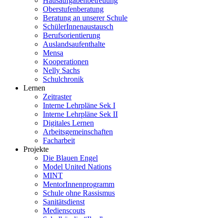
Hausaufgabenbetreuung
Oberstufenberatung
Beratung an unserer Schule
SchülerInnenaustausch
Berufsorientierung
Auslandsaufenthalte
Mensa
Kooperationen
Nelly Sachs
Schulchronik
Lernen
Zeitraster
Interne Lehrpläne Sek I
Interne Lehrpläne Sek II
Digitales Lernen
Arbeitsgemeinschaften
Facharbeit
Projekte
Die Blauen Engel
Model United Nations
MINT
MentorInnenprogramm
Schule ohne Rassismus
Sanitätsdienst
Medienscouts