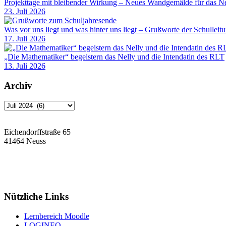
Projekttage mit bleibender Wirkung – Neues Wandgemälde für das Ne
23. Juli 2026
Was vor uns liegt und was hinter uns liegt – Grußworte der Schulleit
17. Juli 2026
„Die Mathematiker“ begeistern das Nelly und die Intendatin des RLT
13. Juli 2026
Archiv
Archiv
Eichendorffstraße 65
41464 Neuss
Tel: 02131 90-7400
Fax: 02131 90-7420
Mail: nelly-sachs@stadt.neuss.de
Nützliche Links
Lernbereich Moodle
LOGINEO