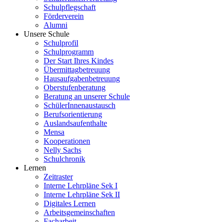
Schulpflegschaft
Förderverein
Alumni
Unsere Schule
Schulprofil
Schulprogramm
Der Start Ihres Kindes
Übermittagbetreuung
Hausaufgabenbetreuung
Oberstufenberatung
Beratung an unserer Schule
SchülerInnenaustausch
Berufsorientierung
Auslandsaufenthalte
Mensa
Kooperationen
Nelly Sachs
Schulchronik
Lernen
Zeitraster
Interne Lehrpläne Sek I
Interne Lehrpläne Sek II
Digitales Lernen
Arbeitsgemeinschaften
Facharbeit