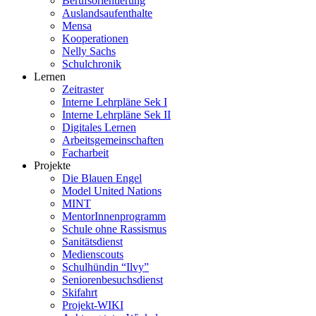
Berufsorientierung
Auslandsaufenthalte
Mensa
Kooperationen
Nelly Sachs
Schulchronik
Lernen
Zeitraster
Interne Lehrpläne Sek I
Interne Lehrpläne Sek II
Digitales Lernen
Arbeitsgemeinschaften
Facharbeit
Projekte
Die Blauen Engel
Model United Nations
MINT
MentorInnenprogramm
Schule ohne Rassismus
Sanitätsdienst
Medienscouts
Schulhündin “Ilvy”
Seniorenbesuchsdienst
Skifahrt
Projekt-WIKI