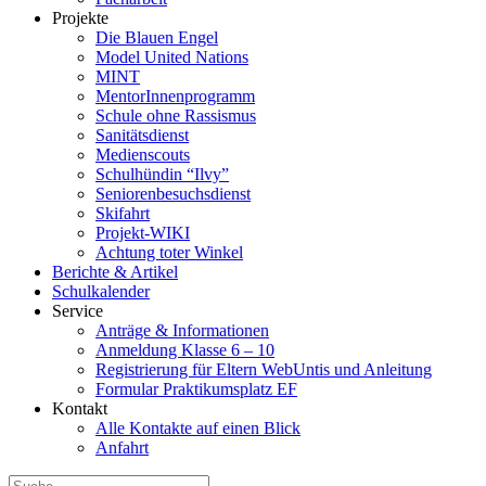
Projekte
Die Blauen Engel
Model United Nations
MINT
MentorInnenprogramm
Schule ohne Rassismus
Sanitätsdienst
Medienscouts
Schulhündin “Ilvy”
Seniorenbesuchsdienst
Skifahrt
Projekt-WIKI
Achtung toter Winkel
Berichte & Artikel
Schulkalender
Service
Anträge & Informationen
Anmeldung Klasse 6 – 10
Registrierung für Eltern WebUntis und Anleitung
Formular Praktikumsplatz EF
Kontakt
Alle Kontakte auf einen Blick
Anfahrt