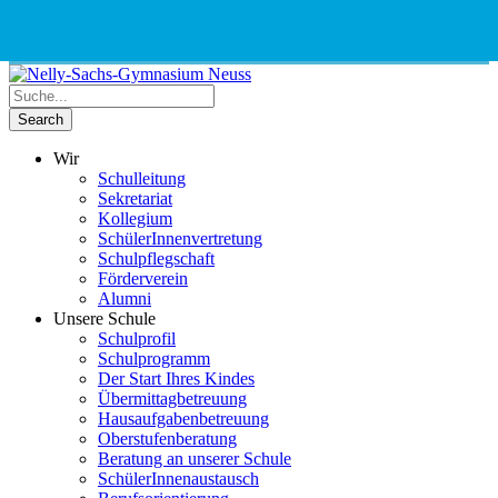
Phone
Email
Google
Schnellauswahl
Kontak
Number
Address
Maps
for
calling
Wir
Schulleitung
Sekretariat
Kollegium
SchülerInnenvertretung
Schulpflegschaft
Förderverein
Alumni
Unsere Schule
Schulprofil
Schulprogramm
Der Start Ihres Kindes
Übermittagbetreuung
Hausaufgabenbetreuung
Oberstufenberatung
Beratung an unserer Schule
SchülerInnenaustausch