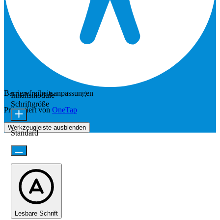
Barrierefreiheitsanpassungen
Inhaltsmodule
Schriftgröße
Präsentiert von
OneTap
Werkzeugleiste ausblenden
Standard
Lesbare Schrift