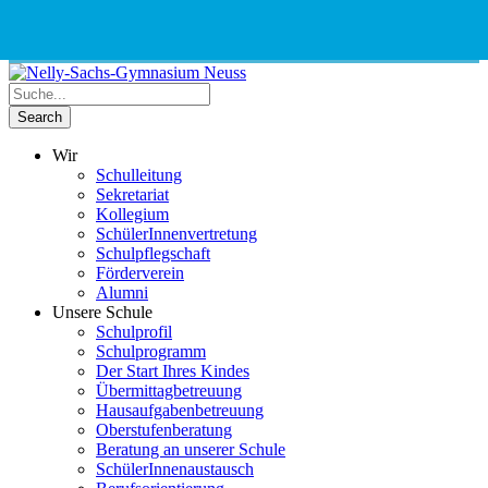
Phone
Email
Google
Schnellauswahl
Kontak
Number
Address
Maps
for
calling
Wir
Schulleitung
Sekretariat
Kollegium
SchülerInnenvertretung
Schulpflegschaft
Förderverein
Alumni
Unsere Schule
Schulprofil
Schulprogramm
Der Start Ihres Kindes
Übermittagbetreuung
Hausaufgabenbetreuung
Oberstufenberatung
Beratung an unserer Schule
SchülerInnenaustausch