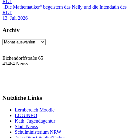
„Die Mathematiker“ begeistern das Nelly und die Intendatin des
RLT
13. Juli 2026
Archiv
Archiv
Eichendorffstraße 65
41464 Neuss
Tel: 02131 90-7400
Fax: 02131 90-7420
Mail: nelly-sachs@stadt.neuss.de
Nützliche Links
Lernbereich Moodle
LOGINEO
Kath. Jugendagentur
Stadt Neuss
Schulministerium NRW
AstraDirect Schließfächer