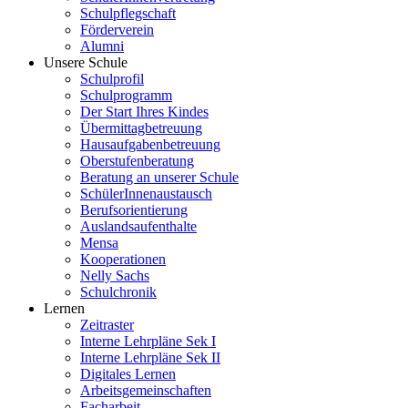
Schulpflegschaft
Förderverein
Alumni
Unsere Schule
Schulprofil
Schulprogramm
Der Start Ihres Kindes
Übermittagbetreuung
Hausaufgabenbetreuung
Oberstufenberatung
Beratung an unserer Schule
SchülerInnenaustausch
Berufsorientierung
Auslandsaufenthalte
Mensa
Kooperationen
Nelly Sachs
Schulchronik
Lernen
Zeitraster
Interne Lehrpläne Sek I
Interne Lehrpläne Sek II
Digitales Lernen
Arbeitsgemeinschaften
Facharbeit