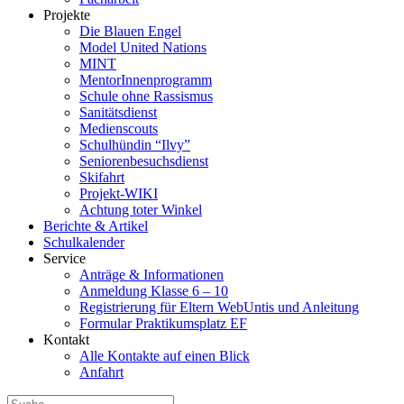
Projekte
Die Blauen Engel
Model United Nations
MINT
MentorInnenprogramm
Schule ohne Rassismus
Sanitätsdienst
Medienscouts
Schulhündin “Ilvy”
Seniorenbesuchsdienst
Skifahrt
Projekt-WIKI
Achtung toter Winkel
Berichte & Artikel
Schulkalender
Service
Anträge & Informationen
Anmeldung Klasse 6 – 10
Registrierung für Eltern WebUntis und Anleitung
Formular Praktikumsplatz EF
Kontakt
Alle Kontakte auf einen Blick
Anfahrt