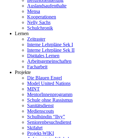
Berufsorientierung
Auslandsaufenthalte
Mensa
Kooperationen
Nelly Sachs
Schulchronik
Lernen
Zeitraster
Interne Lehrpläne Sek I
Interne Lehrpläne Sek II
Digitales Lernen
Arbeitsgemeinschaften
Facharbeit
Projekte
Die Blauen Engel
Model United Nations
MINT
MentorInnenprogramm
Schule ohne Rassismus
Sanitätsdienst
Medienscouts
Schulhündin “Ilvy”
Seniorenbesuchsdienst
Skifahrt
Projekt-WIKI