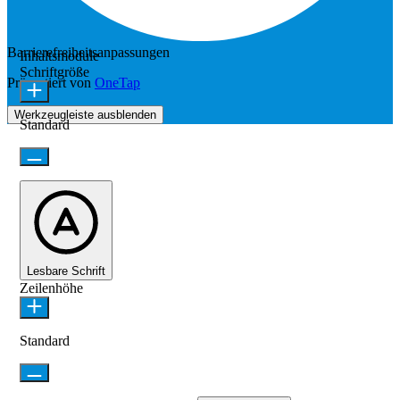
Barrierefreiheitsanpassungen
Inhaltsmodule
Schriftgröße
Präsentiert von
OneTap
Werkzeugleiste ausblenden
Standard
Lesbare Schrift
Zeilenhöhe
Standard