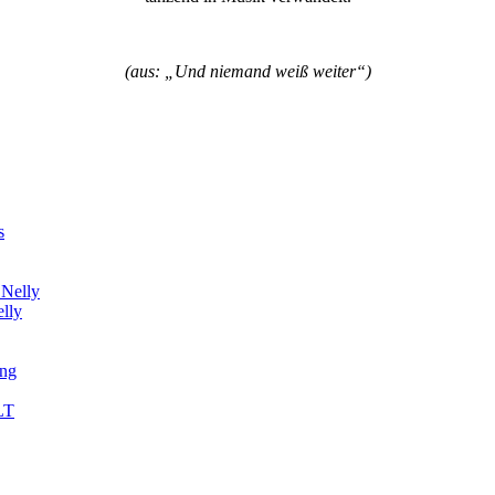
(aus: „Und niemand weiß weiter“)
lly
ung