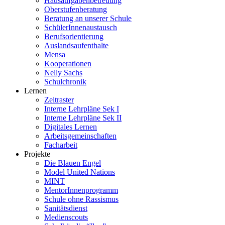
Hausaufgabenbetreuung
Oberstufenberatung
Beratung an unserer Schule
SchülerInnenaustausch
Berufsorientierung
Auslandsaufenthalte
Mensa
Kooperationen
Nelly Sachs
Schulchronik
Lernen
Zeitraster
Interne Lehrpläne Sek I
Interne Lehrpläne Sek II
Digitales Lernen
Arbeitsgemeinschaften
Facharbeit
Projekte
Die Blauen Engel
Model United Nations
MINT
MentorInnenprogramm
Schule ohne Rassismus
Sanitätsdienst
Medienscouts