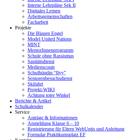
Interne Lehrpläne Sek II
Digitales Lernen
Arbeitsgemeinschaften
Facharbeit
Projekte
Die Blauen Engel
Model United Nations
MINT
MentorInnenprogramm
Schule ohne Rassismus
Sanitätsdienst
Medienscouts
Schulhündin “Ilvy”
Seniorenbesuchsdienst
Skifahrt
Projekt-WIKI
Achtung toter Winkel
Berichte & Artikel
Schulkalender
Service
Anträge & Informationen
Anmeldung Klasse 6 – 10
Registrierung für Eltern WebUntis und Anleitung
Formular Praktikumsplatz EF