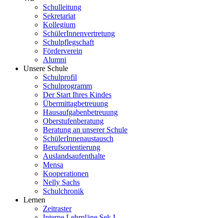
Schulleitung
Sekretariat
Kollegium
SchülerInnenvertretung
Schulpflegschaft
Förderverein
Alumni
Unsere Schule
Schulprofil
Schulprogramm
Der Start Ihres Kindes
Übermittagbetreuung
Hausaufgabenbetreuung
Oberstufenberatung
Beratung an unserer Schule
SchülerInnenaustausch
Berufsorientierung
Auslandsaufenthalte
Mensa
Kooperationen
Nelly Sachs
Schulchronik
Lernen
Zeitraster
Interne Lehrpläne Sek I