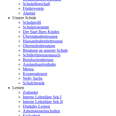
Schulpflegschaft
Förderverein
Alumni
Unsere Schule
Schulprofil
Schulprogramm
Der Start Ihres Kindes
Übermittagbetreuung
Hausaufgabenbetreuung
Oberstufenberatung
Beratung an unserer Schule
SchülerInnenaustausch
Berufsorientierung
Auslandsaufenthalte
Mensa
Kooperationen
Nelly Sachs
Schulchronik
Lernen
Zeitraster
Interne Lehrpläne Sek I
Interne Lehrpläne Sek II
Digitales Lernen
Arbeitsgemeinschaften
Facharbeit