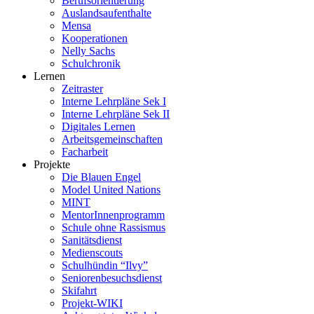
Berufsorientierung
Auslandsaufenthalte
Mensa
Kooperationen
Nelly Sachs
Schulchronik
Lernen
Zeitraster
Interne Lehrpläne Sek I
Interne Lehrpläne Sek II
Digitales Lernen
Arbeitsgemeinschaften
Facharbeit
Projekte
Die Blauen Engel
Model United Nations
MINT
MentorInnenprogramm
Schule ohne Rassismus
Sanitätsdienst
Medienscouts
Schulhündin “Ilvy”
Seniorenbesuchsdienst
Skifahrt
Projekt-WIKI