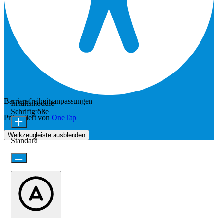
Barrierefreiheitsanpassungen
Inhaltsmodule
Schriftgröße
Präsentiert von
OneTap
Werkzeugleiste ausblenden
Standard