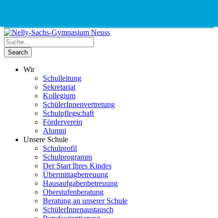
Phone
Email
Google
Schnellauswahl
Kontak
Number
Address
Maps
for
calling
Wir
Schulleitung
Sekretariat
Kollegium
SchülerInnenvertretung
Schulpflegschaft
Förderverein
Alumni
Unsere Schule
Schulprofil
Schulprogramm
Der Start Ihres Kindes
Übermittagbetreuung
Hausaufgabenbetreuung
Oberstufenberatung
Beratung an unserer Schule
SchülerInnenaustausch