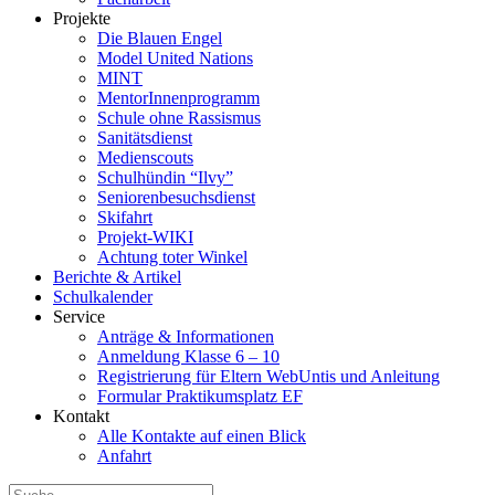
Projekte
Die Blauen Engel
Model United Nations
MINT
MentorInnenprogramm
Schule ohne Rassismus
Sanitätsdienst
Medienscouts
Schulhündin “Ilvy”
Seniorenbesuchsdienst
Skifahrt
Projekt-WIKI
Achtung toter Winkel
Berichte & Artikel
Schulkalender
Service
Anträge & Informationen
Anmeldung Klasse 6 – 10
Registrierung für Eltern WebUntis und Anleitung
Formular Praktikumsplatz EF
Kontakt
Alle Kontakte auf einen Blick
Anfahrt