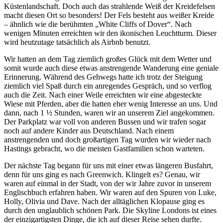
Küstenlandschaft. Doch auch das strahlende Weiß der Kreidefelsen
macht diesen Ort so besonders! Der Fels besteht aus weißer Kreide
– ähnlich wie die berühmten „White Cliffs of Dover“. Nach
wenigen Minuten erreichten wir den ikonischen Leuchtturm. Dieser
wird heutzutage tatsächlich als Airbnb benutzt.
Wir hatten an dem Tag ziemlich großes Glück mit dem Wetter und
somit wurde auch diese etwas anstrengende Wanderung eine geniale
Erinnerung. Während des Gehwegs hatte ich trotz der Steigung
ziemlich viel Spaß durch ein anregendes Gespräch, und so verflog
auch die Zeit. Nach einer Weile erreichten wir eine abgesteckte
Wiese mit Pferden, aber die hatten eher wenig Interesse an uns. Und
dann, nach 1 ½ Stunden, waren wir an unserem Ziel angekommen.
Der Parkplatz war voll von anderen Bussen und wir trafen sogar
noch auf andere Kinder aus Deutschland. Nach einem
anstrengenden und doch großartigen Tag wurden wir wieder nach
Hastings gebracht, wo die meisten Gastfamilien schon warteten.
Der nächste Tag begann für uns mit einer etwas längeren Busfahrt,
denn für uns ging es nach Greenwich. Klingelt es? Genau, wir
waren auf einmal in der Stadt, von der wir Jahre zuvor in unserem
Englischbuch erfahren haben. Wir waren auf den Spuren von Luke,
Holly, Olivia und Dave. Nach der alltäglichen Klopause ging es
durch den unglaublich schönen Park. Die Skyline Londons ist eines
der einzigartigsten Dinge, die ich auf dieser Reise sehen durfte.