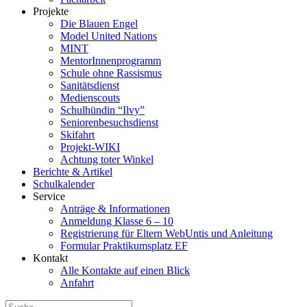
Projekte
Die Blauen Engel
Model United Nations
MINT
MentorInnenprogramm
Schule ohne Rassismus
Sanitätsdienst
Medienscouts
Schulhündin “Ilvy”
Seniorenbesuchsdienst
Skifahrt
Projekt-WIKI
Achtung toter Winkel
Berichte & Artikel
Schulkalender
Service
Anträge & Informationen
Anmeldung Klasse 6 – 10
Registrierung für Eltern WebUntis und Anleitung
Formular Praktikumsplatz EF
Kontakt
Alle Kontakte auf einen Blick
Anfahrt