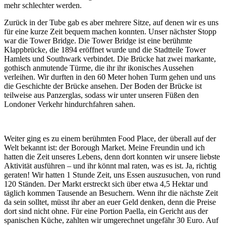
mehr schlechter werden.
Zurück in der Tube gab es aber mehrere Sitze, auf denen wir es uns
für eine kurze Zeit bequem machen konnten. Unser nächster Stopp
war die Tower Bridge. Die Tower Bridge ist eine berühmte
Klappbrücke, die 1894 eröffnet wurde und die Stadtteile Tower
Hamlets und Southwark verbindet. Die Brücke hat zwei markante,
gothisch anmutende Türme, die ihr ihr ikonisches Aussehen
verleihen. Wir durften in den 60 Meter hohen Turm gehen und uns
die Geschichte der Brücke ansehen. Der Boden der Brücke ist
teilweise aus Panzerglas, sodass wir unter unseren Füßen den
Londoner Verkehr hindurchfahren sahen.
Weiter ging es zu einem berühmten Food Place, der überall auf der
Welt bekannt ist: der Borough Market. Meine Freundin und ich
hatten die Zeit unseres Lebens, denn dort konnten wir unsere liebste
Aktivität ausführen – und ihr könnt mal raten, was es ist. Ja, richtig
geraten! Wir hatten 1 Stunde Zeit, uns Essen auszusuchen, von rund
120 Ständen. Der Markt erstreckt sich über etwa 4,5 Hektar und
täglich kommen Tausende an Besuchern. Wenn ihr die nächste Zeit
da sein solltet, müsst ihr aber an euer Geld denken, denn die Preise
dort sind nicht ohne. Für eine Portion Paella, ein Gericht aus der
spanischen Küche, zahlten wir umgerechnet ungefähr 30 Euro. Auf