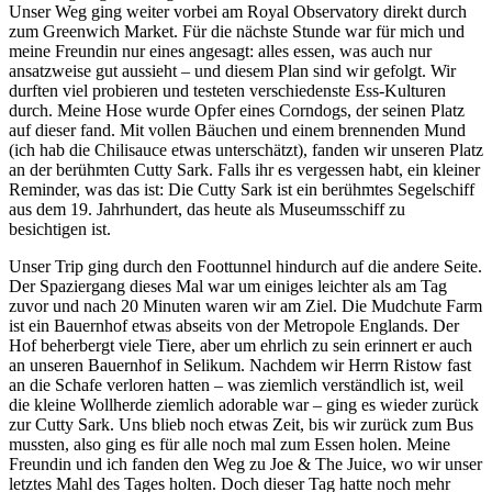
Unser Weg ging weiter vorbei am Royal Observatory direkt durch
zum Greenwich Market. Für die nächste Stunde war für mich und
meine Freundin nur eines angesagt: alles essen, was auch nur
ansatzweise gut aussieht – und diesem Plan sind wir gefolgt. Wir
durften viel probieren und testeten verschiedenste Ess-Kulturen
durch. Meine Hose wurde Opfer eines Corndogs, der seinen Platz
auf dieser fand. Mit vollen Bäuchen und einem brennenden Mund
(ich hab die Chilisauce etwas unterschätzt), fanden wir unseren Platz
an der berühmten Cutty Sark. Falls ihr es vergessen habt, ein kleiner
Reminder, was das ist: Die Cutty Sark ist ein berühmtes Segelschiff
aus dem 19. Jahrhundert, das heute als Museumsschiff zu
besichtigen ist.
Unser Trip ging durch den Foottunnel hindurch auf die andere Seite.
Der Spaziergang dieses Mal war um einiges leichter als am Tag
zuvor und nach 20 Minuten waren wir am Ziel. Die Mudchute Farm
ist ein Bauernhof etwas abseits von der Metropole Englands. Der
Hof beherbergt viele Tiere, aber um ehrlich zu sein erinnert er auch
an unseren Bauernhof in Selikum. Nachdem wir Herrn Ristow fast
an die Schafe verloren hatten – was ziemlich verständlich ist, weil
die kleine Wollherde ziemlich adorable war – ging es wieder zurück
zur Cutty Sark. Uns blieb noch etwas Zeit, bis wir zurück zum Bus
mussten, also ging es für alle noch mal zum Essen holen. Meine
Freundin und ich fanden den Weg zu Joe & The Juice, wo wir unser
letztes Mahl des Tages holten. Doch dieser Tag hatte noch mehr