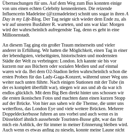
Überraschungen für uns. Auf dem Weg zum Bus konnten einige
von uns einen echten Celebrity kennenlernen. Die reizende
Influencerin Madeleine (@zzmadeleine) schnitt uns sogar in ihren
A
Day in my Life
-Blog. Der Tag neigte sich wieder dem Ende zu, als
wir auf unseren Busfahrer R. warteten, und uns war klar: Morgen
wird der wahrscheinlich aufregendste Tag, denn es geht in eine
Millionenstadt.
An diesem Tag ging ein großer Traum meinerseits und vieler
anderer in Erfüllung. Wir hatten die Möglichkeit, einen Tag in einer
der lebendigsten, vielseitigsten, historischsten und modernsten
Städte der Welt zu verbringen: London. Ich kannte sie bis vor
kurzem nur aus Büchern oder sozialen Medien und auf einmal
waren wir da. Bei dem O2-Stadion liefen wahrscheinlich schon die
ersten Proben für das Lady-Gaga-Konzert, während unser Weg uns
weiter nach unten führte. Nach einigen Stationen mit der Tube (in
der es komplett überfüllt war), stiegen wir aus und ab da war ich
endlos glücklich. Mit dem Big Ben direkt hinter uns schossen wir
die ersten ikonischen Fotos und machten dann einen kurzen Stopp
auf der Brücke. Von hier aus sahen wir die Themse, die unter uns
weiterfloss, das London Eye und viele weitere Brücken. Mehrere
Doppeldeckerbusse fuhren an uns vorbei und auch wenn es in
Düsseldorf ähnlich aussehende Touristen-Busse gibt, war das für
mich ein Anblick, der für immer in meiner Erinnerung bleiben wird.
Auch wenn es etwas anfing zu nieseln, konnte meine Laune nicht