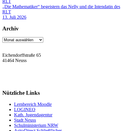
„Die Mathematiker“ begeistern das Nelly und die Intendatin des
RLT
13. Juli 2026
Archiv
Archiv
Eichendorffstraße 65
41464 Neuss
Tel: 02131 90-7400
Fax: 02131 90-7420
Mail: nelly-sachs@stadt.neuss.de
Nützliche Links
Lernbereich Moodle
LOGINEO
Kath. Jugendagentur
Stadt Neuss
Schulministerium NRW
AstraDirect Schließfächer