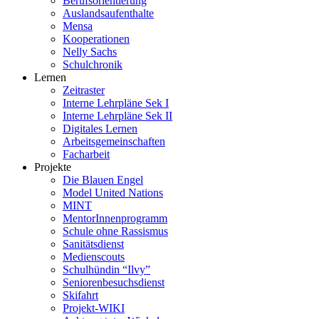
Berufsorientierung
Auslandsaufenthalte
Mensa
Kooperationen
Nelly Sachs
Schulchronik
Lernen
Zeitraster
Interne Lehrpläne Sek I
Interne Lehrpläne Sek II
Digitales Lernen
Arbeitsgemeinschaften
Facharbeit
Projekte
Die Blauen Engel
Model United Nations
MINT
MentorInnenprogramm
Schule ohne Rassismus
Sanitätsdienst
Medienscouts
Schulhündin “Ilvy”
Seniorenbesuchsdienst
Skifahrt
Projekt-WIKI