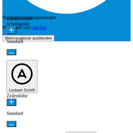
Barrierefreiheitsanpassungen
Inhaltsmodule
Schriftgröße
Präsentiert von
OneTap
Werkzeugleiste ausblenden
Standard
Lesbare Schrift
Zeilenhöhe
Standard