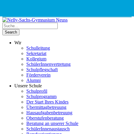
Phone
Email
Google
Schnellauswahl
Kontak
Number
Address
Maps
for
calling
Wir
Schulleitung
Sekretariat
Kollegium
SchülerInnenvertretung
Schulpflegschaft
Förderverein
Alumni
Unsere Schule
Schulprofil
Schulprogramm
Der Start Ihres Kindes
Übermittagbetreuung
Hausaufgabenbetreuung
Oberstufenberatung
Beratung an unserer Schule
SchülerInnenaustausch