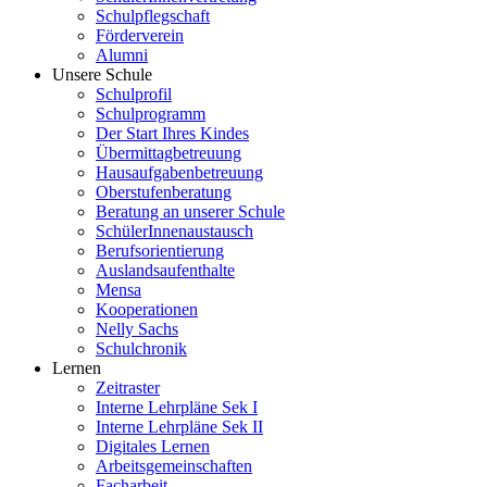
Schulpflegschaft
Förderverein
Alumni
Unsere Schule
Schulprofil
Schulprogramm
Der Start Ihres Kindes
Übermittagbetreuung
Hausaufgabenbetreuung
Oberstufenberatung
Beratung an unserer Schule
SchülerInnenaustausch
Berufsorientierung
Auslandsaufenthalte
Mensa
Kooperationen
Nelly Sachs
Schulchronik
Lernen
Zeitraster
Interne Lehrpläne Sek I
Interne Lehrpläne Sek II
Digitales Lernen
Arbeitsgemeinschaften
Facharbeit