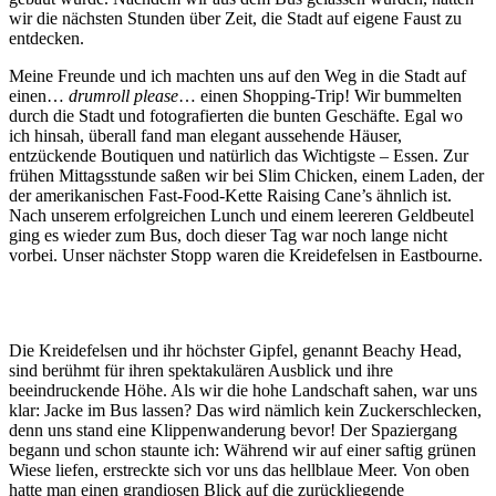
wir die nächsten Stunden über Zeit, die Stadt auf eigene Faust zu
entdecken.
Meine Freunde und ich machten uns auf den Weg in die Stadt auf
einen…
drumroll please
… einen Shopping-Trip! Wir bummelten
durch die Stadt und fotografierten die bunten Geschäfte. Egal wo
ich hinsah, überall fand man elegant aussehende Häuser,
entzückende Boutiquen und natürlich das Wichtigste – Essen. Zur
frühen Mittagsstunde saßen wir bei Slim Chicken, einem Laden, der
der amerikanischen Fast-Food-Kette Raising Cane’s ähnlich ist.
Nach unserem erfolgreichen Lunch und einem leereren Geldbeutel
ging es wieder zum Bus, doch dieser Tag war noch lange nicht
vorbei. Unser nächster Stopp waren die Kreidefelsen in Eastbourne.
Die Kreidefelsen und ihr höchster Gipfel, genannt Beachy Head,
sind berühmt für ihren spektakulären Ausblick und ihre
beeindruckende Höhe. Als wir die hohe Landschaft sahen, war uns
klar: Jacke im Bus lassen? Das wird nämlich kein Zuckerschlecken,
denn uns stand eine Klippenwanderung bevor! Der Spaziergang
begann und schon staunte ich: Während wir auf einer saftig grünen
Wiese liefen, erstreckte sich vor uns das hellblaue Meer. Von oben
hatte man einen grandiosen Blick auf die zurückliegende