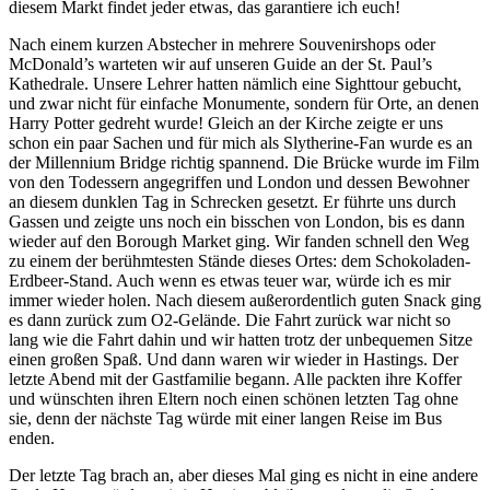
diesem Markt findet jeder etwas, das garantiere ich euch!
Nach einem kurzen Abstecher in mehrere Souvenirshops oder
McDonald’s warteten wir auf unseren Guide an der St. Paul’s
Kathedrale. Unsere Lehrer hatten nämlich eine Sighttour gebucht,
und zwar nicht für einfache Monumente, sondern für Orte, an denen
Harry Potter gedreht wurde! Gleich an der Kirche zeigte er uns
schon ein paar Sachen und für mich als Slytherine-Fan wurde es an
der Millennium Bridge richtig spannend. Die Brücke wurde im Film
von den Todessern angegriffen und London und dessen Bewohner
an diesem dunklen Tag in Schrecken gesetzt. Er führte uns durch
Gassen und zeigte uns noch ein bisschen von London, bis es dann
wieder auf den Borough Market ging. Wir fanden schnell den Weg
zu einem der berühmtesten Stände dieses Ortes: dem Schokoladen-
Erdbeer-Stand. Auch wenn es etwas teuer war, würde ich es mir
immer wieder holen. Nach diesem außerordentlich guten Snack ging
es dann zurück zum O2-Gelände. Die Fahrt zurück war nicht so
lang wie die Fahrt dahin und wir hatten trotz der unbequemen Sitze
einen großen Spaß. Und dann waren wir wieder in Hastings. Der
letzte Abend mit der Gastfamilie begann. Alle packten ihre Koffer
und wünschten ihren Eltern noch einen schönen letzten Tag ohne
sie, denn der nächste Tag würde mit einer langen Reise im Bus
enden.
Der letzte Tag brach an, aber dieses Mal ging es nicht in eine andere