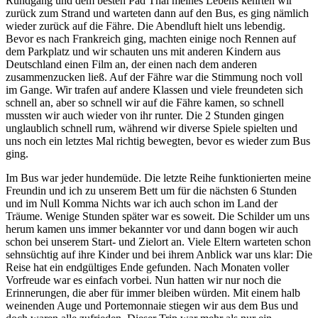
Rundgang und dem besten Pad Thai meines Lebens kehrten wir
zurück zum Strand und warteten dann auf den Bus, es ging nämlich
wieder zurück auf die Fähre. Die Abendluft hielt uns lebendig.
Bevor es nach Frankreich ging, machten einige noch Rennen auf
dem Parkplatz und wir schauten uns mit anderen Kindern aus
Deutschland einen Film an, der einen nach dem anderen
zusammenzucken ließ. Auf der Fähre war die Stimmung noch voll
im Gange. Wir trafen auf andere Klassen und viele freundeten sich
schnell an, aber so schnell wir auf die Fähre kamen, so schnell
mussten wir auch wieder von ihr runter. Die 2 Stunden gingen
unglaublich schnell rum, während wir diverse Spiele spielten und
uns noch ein letztes Mal richtig bewegten, bevor es wieder zum Bus
ging.
Im Bus war jeder hundemüde. Die letzte Reihe funktionierten meine
Freundin und ich zu unserem Bett um für die nächsten 6 Stunden
und im Null Komma Nichts war ich auch schon im Land der
Träume. Wenige Stunden später war es soweit. Die Schilder um uns
herum kamen uns immer bekannter vor und dann bogen wir auch
schon bei unserem Start- und Zielort an. Viele Eltern warteten schon
sehnsüchtig auf ihre Kinder und bei ihrem Anblick war uns klar: Die
Reise hat ein endgültiges Ende gefunden. Nach Monaten voller
Vorfreude war es einfach vorbei. Nun hatten wir nur noch die
Erinnerungen, die aber für immer bleiben würden. Mit einem halb
weinenden Auge und Portemonnaie stiegen wir aus dem Bus und