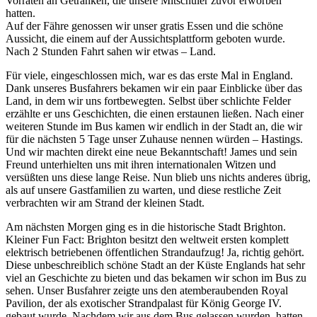
Vorräten an Getränken, die unsere Mitschüler zuvor erworben
hatten.
Auf der Fähre genossen wir unser gratis Essen und die schöne
Aussicht, die einem auf der Aussichtsplattform geboten wurde.
Nach 2 Stunden Fahrt sahen wir etwas – Land.
Für viele, eingeschlossen mich, war es das erste Mal in England.
Dank unseres Busfahrers bekamen wir ein paar Einblicke über das
Land, in dem wir uns fortbewegten. Selbst über schlichte Felder
erzählte er uns Geschichten, die einen erstaunen ließen. Nach einer
weiteren Stunde im Bus kamen wir endlich in der Stadt an, die wir
für die nächsten 5 Tage unser Zuhause nennen würden – Hastings.
Und wir machten direkt eine neue Bekanntschaft! James und sein
Freund unterhielten uns mit ihren internationalen Witzen und
versüßten uns diese lange Reise. Nun blieb uns nichts anderes übrig,
als auf unsere Gastfamilien zu warten, und diese restliche Zeit
verbrachten wir am Strand der kleinen Stadt.
Am nächsten Morgen ging es in die historische Stadt Brighton.
Kleiner Fun Fact: Brighton besitzt den weltweit ersten komplett
elektrisch betriebenen öffentlichen Strandaufzug! Ja, richtig gehört.
Diese unbeschreiblich schöne Stadt an der Küste Englands hat sehr
viel an Geschichte zu bieten und das bekamen wir schon im Bus zu
sehen. Unser Busfahrer zeigte uns den atemberaubenden Royal
Pavilion, der als exotischer Strandpalast für König George IV.
gebaut wurde. Nachdem wir aus dem Bus gelassen wurden, hatten