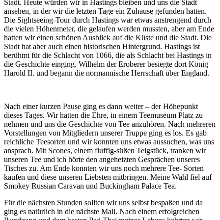
Stadt. Heute würden wir in Hastings bleiben und uns die Stadt
ansehen, in der wir die letzten Tage ein Zuhause gefunden hatten.
Die Sightseeing-Tour durch Hastings war etwas anstrengend durch
die vielen Höhenmeter, die gelaufen werden mussten, aber am Ende
hatten wir einen schönen Ausblick auf die Küste und die Stadt. Die
Stadt hat aber auch einen historischen Hintergrund. Hastings ist
berühmt für die Schlacht von 1066, die als Schlacht bei Hastings in
die Geschichte einging. Wilhelm der Eroberer besiegte dort König
Harold II. und begann die normannische Herrschaft über England.
Nach einer kurzen Pause ging es dann weiter – der Höhepunkt
dieses Tages. Wir hatten die Ehre, in einem Teemuseum Platz zu
nehmen und uns die Geschichte von Tee anzuhören. Nach mehreren
Vorstellungen von Mitgliedern unserer Truppe ging es los. Es gab
reichliche Teesorten und wir konnten uns etwas aussuchen, was uns
ansprach. Mit Scones, einem fluffig-süßen Teigstück, tranken wir
unseren Tee und ich hörte den angeheizten Gesprächen unseres
Tisches zu. Am Ende konnten wir uns noch mehrere Tee- Sorten
kaufen und diese unseren Liebsten mitbringen. Meine Wahl fiel auf
Smokey Russian Caravan und Buckingham Palace Tea.
Für die nächsten Stunden sollten wir uns selbst bespaßen und da
ging es natürlich in die nächste Mall. Nach einem erfolgreichen