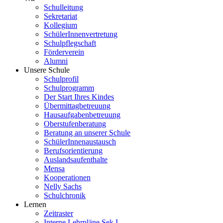
Schulleitung
Sekretariat
Kollegium
SchülerInnenvertretung
Schulpflegschaft
Förderverein
Alumni
Unsere Schule
Schulprofil
Schulprogramm
Der Start Ihres Kindes
Übermittagbetreuung
Hausaufgabenbetreuung
Oberstufenberatung
Beratung an unserer Schule
SchülerInnenaustausch
Berufsorientierung
Auslandsaufenthalte
Mensa
Kooperationen
Nelly Sachs
Schulchronik
Lernen
Zeitraster
Interne Lehrpläne Sek I