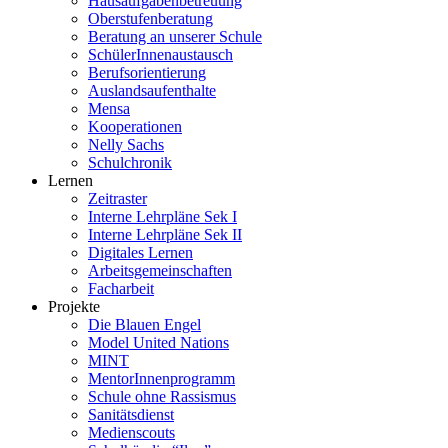
Hausaufgabenbetreuung
Oberstufenberatung
Beratung an unserer Schule
SchülerInnenaustausch
Berufsorientierung
Auslandsaufenthalte
Mensa
Kooperationen
Nelly Sachs
Schulchronik
Lernen
Zeitraster
Interne Lehrpläne Sek I
Interne Lehrpläne Sek II
Digitales Lernen
Arbeitsgemeinschaften
Facharbeit
Projekte
Die Blauen Engel
Model United Nations
MINT
MentorInnenprogramm
Schule ohne Rassismus
Sanitätsdienst
Medienscouts