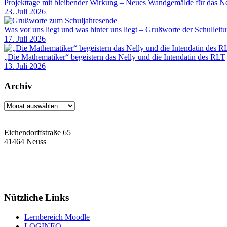
Projekttage mit bleibender Wirkung – Neues Wandgemälde für das Ne
23. Juli 2026
Was vor uns liegt und was hinter uns liegt – Grußworte der Schulleit
17. Juli 2026
„Die Mathematiker“ begeistern das Nelly und die Intendatin des RLT
13. Juli 2026
Archiv
Archiv
Eichendorffstraße 65
41464 Neuss
Tel: 02131 90-7400
Fax: 02131 90-7420
Mail: nelly-sachs@stadt.neuss.de
Nützliche Links
Lernbereich Moodle
LOGINEO