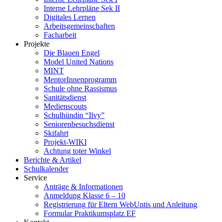
Interne Lehrpläne Sek II
Digitales Lernen
Arbeitsgemeinschaften
Facharbeit
Projekte
Die Blauen Engel
Model United Nations
MINT
MentorInnenprogramm
Schule ohne Rassismus
Sanitätsdienst
Medienscouts
Schulhündin “Ilvy”
Seniorenbesuchsdienst
Skifahrt
Projekt-WIKI
Achtung toter Winkel
Berichte & Artikel
Schulkalender
Service
Anträge & Informationen
Anmeldung Klasse 6 – 10
Registrierung für Eltern WebUntis und Anleitung
Formular Praktikumsplatz EF