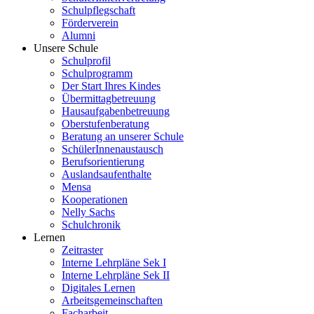
Schulpflegschaft
Förderverein
Alumni
Unsere Schule
Schulprofil
Schulprogramm
Der Start Ihres Kindes
Übermittagbetreuung
Hausaufgabenbetreuung
Oberstufenberatung
Beratung an unserer Schule
SchülerInnenaustausch
Berufsorientierung
Auslandsaufenthalte
Mensa
Kooperationen
Nelly Sachs
Schulchronik
Lernen
Zeitraster
Interne Lehrpläne Sek I
Interne Lehrpläne Sek II
Digitales Lernen
Arbeitsgemeinschaften
Facharbeit