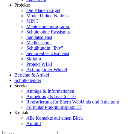
Projekte
Die Blauen Engel
Model United Nations
MINT
MentorInnenprogramm
Schule ohne Rassismus
Sanitätsdienst
Medienscouts
Schulhündin “Ilvy”
Seniorenbesuchsdienst
Skifahrt
Projekt-WIKI
Achtung toter Winkel
Berichte & Artikel
Schulkalender
Service
Anträge & Informationen
Anmeldung Klasse 6 – 10
Registrierung für Eltern WebUntis und Anleitung
Formular Praktikumsplatz EF
Kontakt
Alle Kontakte auf einen Blick
Anfahrt