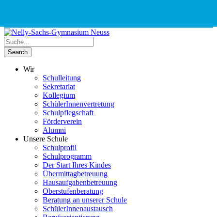
Phone
Email
Google
Schnellauswahl
Kontak
Number
Address
Maps
for
calling
Wir
Schulleitung
Sekretariat
Kollegium
SchülerInnenvertretung
Schulpflegschaft
Förderverein
Alumni
Unsere Schule
Schulprofil
Schulprogramm
Der Start Ihres Kindes
Übermittagbetreuung
Hausaufgabenbetreuung
Oberstufenberatung
Beratung an unserer Schule
SchülerInnenaustausch