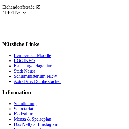
Eichendorffstraße 65
41464 Neuss
Tel: 02131 90-7400
Fax: 02131 90-7420
Mail: nelly-sachs@stadt.neuss.de
Nützliche Links
Lernbereich Moodle
LOGINEO
Kath. Jugendagentur
Stadt Neuss
Schulministerium NRW
AstraDirect Schließfächer
Information
Schulleitung
Sekretariat
Kollegium
Mensa & Speiseplan
Das Nelly auf Instagram