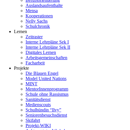
Berufsorientierung
Auslandsaufenthalte
Mensa
Kooperationen
Nelly Sachs
Schulchronik
Lernen
Zeitraster
Interne Lehrpläne Sek I
Interne Lehrpläne Sek II
Digitales Lernen
Arbeitsgemeinschaften
Facharbeit
Projekte
Die Blauen Engel
Model United Nations
MINT
MentorInnenprogramm
Schule ohne Rassismus
Sanitätsdienst
Medienscouts
Schulhündin “Ilvy”
Seniorenbesuchsdienst
Skifahrt
Projekt-WIKI