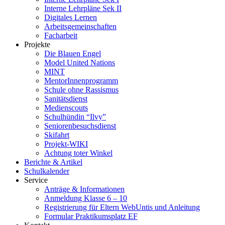
Interne Lehrpläne Sek II
Digitales Lernen
Arbeitsgemeinschaften
Facharbeit
Projekte
Die Blauen Engel
Model United Nations
MINT
MentorInnenprogramm
Schule ohne Rassismus
Sanitätsdienst
Medienscouts
Schulhündin “Ilvy”
Seniorenbesuchsdienst
Skifahrt
Projekt-WIKI
Achtung toter Winkel
Berichte & Artikel
Schulkalender
Service
Anträge & Informationen
Anmeldung Klasse 6 – 10
Registrierung für Eltern WebUntis und Anleitung
Formular Praktikumsplatz EF