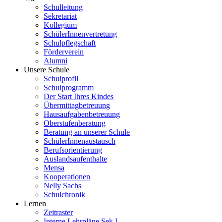
Schulleitung
Sekretariat
Kollegium
SchülerInnenvertretung
Schulpflegschaft
Förderverein
Alumni
Unsere Schule
Schulprofil
Schulprogramm
Der Start Ihres Kindes
Übermittagbetreuung
Hausaufgabenbetreuung
Oberstufenberatung
Beratung an unserer Schule
SchülerInnenaustausch
Berufsorientierung
Auslandsaufenthalte
Mensa
Kooperationen
Nelly Sachs
Schulchronik
Lernen
Zeitraster
Interne Lehrpläne Sek I