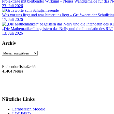
Projekttage mit bleibender Wirkung – Neues Wandgemälde für das Ne
23. Juli 2026
Was vor uns liegt und was hinter uns liegt – Grußworte der Schulleit
17. Juli 2026
„Die Mathematiker“ begeistern das Nelly und die Intendatin des RLT
13. Juli 2026
Archiv
Archiv
Eichendorffstraße 65
41464 Neuss
Tel: 02131 90-7400
Fax: 02131 90-7420
Mail: nelly-sachs@stadt.neuss.de
Nützliche Links
Lernbereich Moodle
LOGINEO