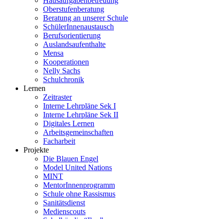
Hausaufgabenbetreuung
Oberstufenberatung
Beratung an unserer Schule
SchülerInnenaustausch
Berufsorientierung
Auslandsaufenthalte
Mensa
Kooperationen
Nelly Sachs
Schulchronik
Lernen
Zeitraster
Interne Lehrpläne Sek I
Interne Lehrpläne Sek II
Digitales Lernen
Arbeitsgemeinschaften
Facharbeit
Projekte
Die Blauen Engel
Model United Nations
MINT
MentorInnenprogramm
Schule ohne Rassismus
Sanitätsdienst
Medienscouts