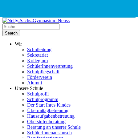
Phone
Email
Google
Schnellauswahl
Kontak
Number
Address
Maps
for
calling
Wir
Schulleitung
Sekretariat
Kollegium
SchülerInnenvertretung
Schulpflegschaft
Förderverein
Alumni
Unsere Schule
Schulprofil
Schulprogramm
Der Start Ihres Kindes
Übermittagbetreuung
Hausaufgabenbetreuung
Oberstufenberatung
Beratung an unserer Schule
SchülerInnenaustausch