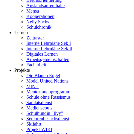
Berufsorientierung
Auslandsaufenthalte
Mensa
Kooperationen
Nelly Sachs
Schulchronik
Lernen
Zeitraster
Interne Lehrpläne Sek I
Interne Lehrpläne Sek II
Digitales Lernen
Arbeitsgemeinschaften
Facharbeit
Projekte
Die Blauen Engel
Model United Nations
MINT
MentorInnenprogramm
Schule ohne Rassismus
Sanitätsdienst
Medienscouts
Schulhündin “Ilvy”
Seniorenbesuchsdienst
Skifahrt
Projekt-WIKI