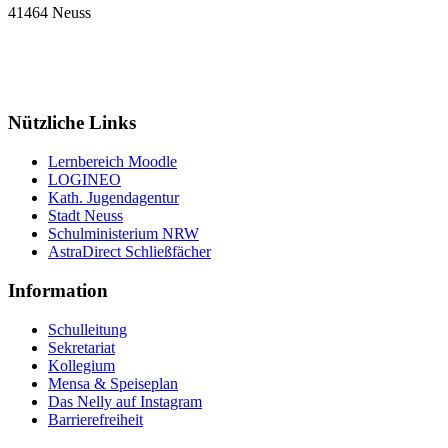
41464 Neuss
Tel: 02131 90-7400
Fax: 02131 90-7420
Mail: nelly-sachs@stadt.neuss.de
Nützliche Links
Lernbereich Moodle
LOGINEO
Kath. Jugendagentur
Stadt Neuss
Schulministerium NRW
AstraDirect Schließfächer
Information
Schulleitung
Sekretariat
Kollegium
Mensa & Speiseplan
Das Nelly auf Instagram
Barrierefreiheit