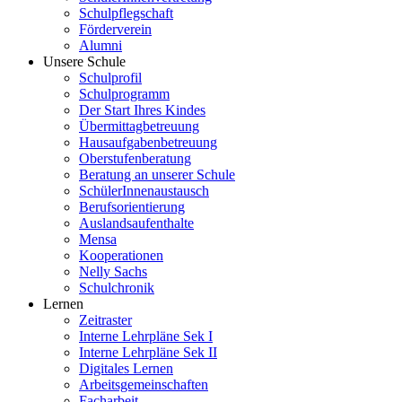
Schulpflegschaft
Förderverein
Alumni
Unsere Schule
Schulprofil
Schulprogramm
Der Start Ihres Kindes
Übermittagbetreuung
Hausaufgabenbetreuung
Oberstufenberatung
Beratung an unserer Schule
SchülerInnenaustausch
Berufsorientierung
Auslandsaufenthalte
Mensa
Kooperationen
Nelly Sachs
Schulchronik
Lernen
Zeitraster
Interne Lehrpläne Sek I
Interne Lehrpläne Sek II
Digitales Lernen
Arbeitsgemeinschaften
Facharbeit