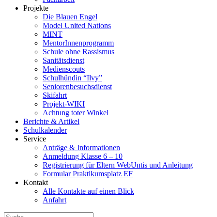
Projekte
Die Blauen Engel
Model United Nations
MINT
MentorInnenprogramm
Schule ohne Rassismus
Sanitätsdienst
Medienscouts
Schulhündin “Ilvy”
Seniorenbesuchsdienst
Skifahrt
Projekt-WIKI
Achtung toter Winkel
Berichte & Artikel
Schulkalender
Service
Anträge & Informationen
Anmeldung Klasse 6 – 10
Registrierung für Eltern WebUntis und Anleitung
Formular Praktikumsplatz EF
Kontakt
Alle Kontakte auf einen Blick
Anfahrt