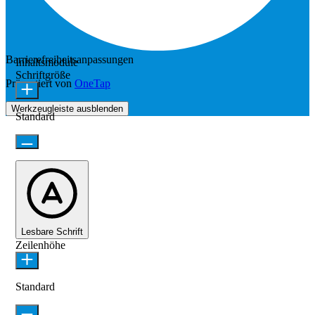
Barrierefreiheitsanpassungen
Inhaltsmodule
Schriftgröße
Präsentiert von
OneTap
Werkzeugleiste ausblenden
Standard
Lesbare Schrift
Zeilenhöhe
Standard