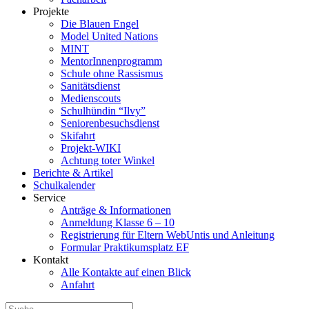
Projekte
Die Blauen Engel
Model United Nations
MINT
MentorInnenprogramm
Schule ohne Rassismus
Sanitätsdienst
Medienscouts
Schulhündin “Ilvy”
Seniorenbesuchsdienst
Skifahrt
Projekt-WIKI
Achtung toter Winkel
Berichte & Artikel
Schulkalender
Service
Anträge & Informationen
Anmeldung Klasse 6 – 10
Registrierung für Eltern WebUntis und Anleitung
Formular Praktikumsplatz EF
Kontakt
Alle Kontakte auf einen Blick
Anfahrt