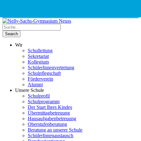
Phone
Email
Google
Schnellauswahl
Kontak
Number
Address
Maps
for
calling
Wir
Schulleitung
Sekretariat
Kollegium
SchülerInnenvertretung
Schulpflegschaft
Förderverein
Alumni
Unsere Schule
Schulprofil
Schulprogramm
Der Start Ihres Kindes
Übermittagbetreuung
Hausaufgabenbetreuung
Oberstufenberatung
Beratung an unserer Schule
SchülerInnenaustausch