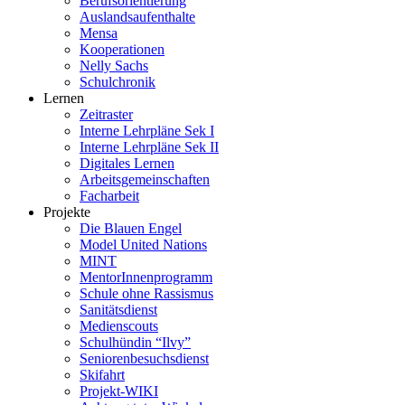
Berufsorientierung
Auslandsaufenthalte
Mensa
Kooperationen
Nelly Sachs
Schulchronik
Lernen
Zeitraster
Interne Lehrpläne Sek I
Interne Lehrpläne Sek II
Digitales Lernen
Arbeitsgemeinschaften
Facharbeit
Projekte
Die Blauen Engel
Model United Nations
MINT
MentorInnenprogramm
Schule ohne Rassismus
Sanitätsdienst
Medienscouts
Schulhündin “Ilvy”
Seniorenbesuchsdienst
Skifahrt
Projekt-WIKI