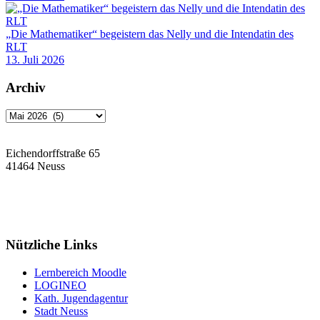
„Die Mathematiker“ begeistern das Nelly und die Intendatin des
RLT
13. Juli 2026
Archiv
Archiv
Eichendorffstraße 65
41464 Neuss
Tel: 02131 90-7400
Fax: 02131 90-7420
Mail: nelly-sachs@stadt.neuss.de
Nützliche Links
Lernbereich Moodle
LOGINEO
Kath. Jugendagentur
Stadt Neuss