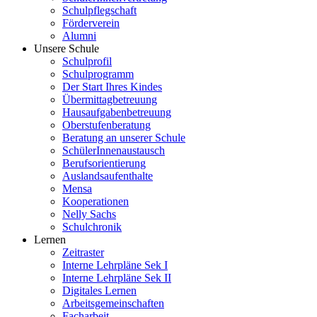
Schulpflegschaft
Förderverein
Alumni
Unsere Schule
Schulprofil
Schulprogramm
Der Start Ihres Kindes
Übermittagbetreuung
Hausaufgabenbetreuung
Oberstufenberatung
Beratung an unserer Schule
SchülerInnenaustausch
Berufsorientierung
Auslandsaufenthalte
Mensa
Kooperationen
Nelly Sachs
Schulchronik
Lernen
Zeitraster
Interne Lehrpläne Sek I
Interne Lehrpläne Sek II
Digitales Lernen
Arbeitsgemeinschaften
Facharbeit