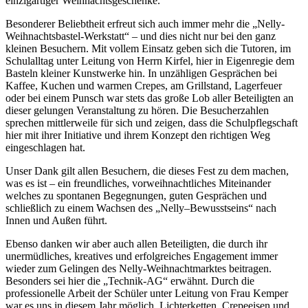
einzigartiger Weihnachtsgeschenke.
Besonderer Beliebtheit erfreut sich auch immer mehr die „Nelly-
Weihnachtsbastel-Werkstatt“ – und dies nicht nur bei den ganz
kleinen Besuchern. Mit vollem Einsatz geben sich die Tutoren, im
Schulalltag unter Leitung von Herrn Kirfel, hier in Eigenregie dem
Basteln kleiner Kunstwerke hin. In unzähligen Gesprächen bei
Kaffee, Kuchen und warmen Crepes, am Grillstand, Lagerfeuer
oder bei einem Punsch war stets das große Lob aller Beteiligten an
dieser gelungen Veranstaltung zu hören. Die Besucherzahlen
sprechen mittlerweile für sich und zeigen, dass die Schulpflegschaft
hier mit ihrer Initiative und ihrem Konzept den richtigen Weg
eingeschlagen hat.
Unser Dank gilt allen Besuchern, die dieses Fest zu dem machen,
was es ist – ein freundliches, vorweihnachtliches Miteinander
welches zu spontanen Begegnungen, guten Gesprächen und
schließlich zu einem Wachsen des „Nelly–Bewusstseins“ nach
Innen und Außen führt.
Ebenso danken wir aber auch allen Beteiligten, die durch ihr
unermüdliches, kreatives und erfolgreiches Engagement immer
wieder zum Gelingen des Nelly-Weihnachtmarktes beitragen.
Besonders sei hier die „Technik-AG“ erwähnt. Durch die
professionelle Arbeit der Schüler unter Leitung von Frau Kemper
war es uns in diesem Jahr möglich, Lichterketten, Crepeeisen und