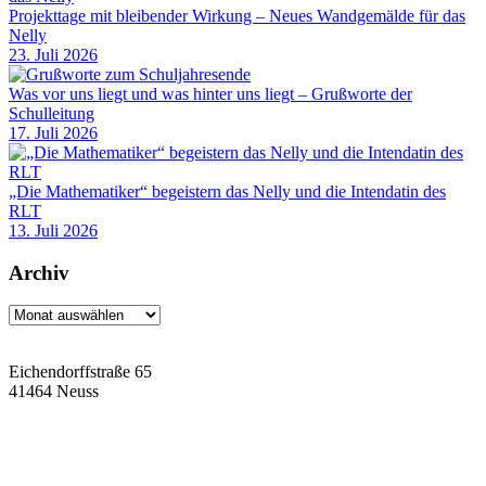
Projekttage mit bleibender Wirkung – Neues Wandgemälde für das
Nelly
23. Juli 2026
Was vor uns liegt und was hinter uns liegt – Grußworte der
Schulleitung
17. Juli 2026
„Die Mathematiker“ begeistern das Nelly und die Intendatin des
RLT
13. Juli 2026
Archiv
Archiv
Eichendorffstraße 65
41464 Neuss
Tel: 02131 90-7400
Fax: 02131 90-7420
Mail: nelly-sachs@stadt.neuss.de