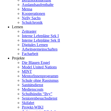
Berufsorientierung
Auslandsaufenthalte
Mensa
Kooperationen
Nelly Sachs
Schulchronik
Lernen
Zeitraster
Interne Lehrpläne Sek I
Interne Lehrpläne Sek II
Digitales Lernen
Arbeitsgemeinschaften
Facharbeit
Projekte
Die Blauen Engel
Model United Nations
MINT
MentorInnenprogramm
Schule ohne Rassismus
Sanitätsdienst
Medienscouts
Schulhündin “Ilvy”
Seniorenbesuchsdienst
Skifahrt
Projekt-WIKI