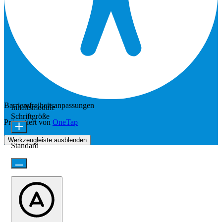
Barrierefreiheitsanpassungen
Inhaltsmodule
Schriftgröße
Präsentiert von
OneTap
Werkzeugleiste ausblenden
Standard