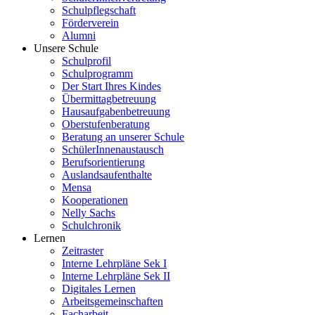
Schulpflegschaft
Förderverein
Alumni
Unsere Schule
Schulprofil
Schulprogramm
Der Start Ihres Kindes
Übermittagbetreuung
Hausaufgabenbetreuung
Oberstufenberatung
Beratung an unserer Schule
SchülerInnenaustausch
Berufsorientierung
Auslandsaufenthalte
Mensa
Kooperationen
Nelly Sachs
Schulchronik
Lernen
Zeitraster
Interne Lehrpläne Sek I
Interne Lehrpläne Sek II
Digitales Lernen
Arbeitsgemeinschaften
Facharbeit