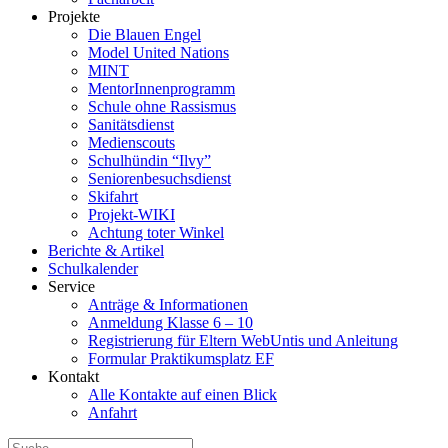
Projekte
Die Blauen Engel
Model United Nations
MINT
MentorInnenprogramm
Schule ohne Rassismus
Sanitätsdienst
Medienscouts
Schulhündin “Ilvy”
Seniorenbesuchsdienst
Skifahrt
Projekt-WIKI
Achtung toter Winkel
Berichte & Artikel
Schulkalender
Service
Anträge & Informationen
Anmeldung Klasse 6 – 10
Registrierung für Eltern WebUntis und Anleitung
Formular Praktikumsplatz EF
Kontakt
Alle Kontakte auf einen Blick
Anfahrt