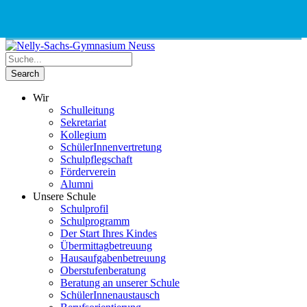
Phone
Email
Google
Schnellauswahl
Kontak
Number
Address
Maps
for
calling
Wir
Schulleitung
Sekretariat
Kollegium
SchülerInnenvertretung
Schulpflegschaft
Förderverein
Alumni
Unsere Schule
Schulprofil
Schulprogramm
Der Start Ihres Kindes
Übermittagbetreuung
Hausaufgabenbetreuung
Oberstufenberatung
Beratung an unserer Schule
SchülerInnenaustausch