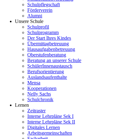
Schulpflegschaft
Förderverein
Alumni
Unsere Schule
Schulprofil
Schulprogramm
Der Start Ihres Kindes
Übermittagbetreuung
Hausaufgabenbetreuung
Oberstufenberatung
Beratung an unserer Schule
SchülerInnenaustausch
Berufsorientierung
Auslandsaufenthalte
Mensa
Kooperationen
Nelly Sachs
Schulchronik
Lernen
Zeitraster
Interne Lehrpläne Sek I
Interne Lehrpläne Sek II
Digitales Lernen
Arbeitsgemeinschaften
Facharbeit