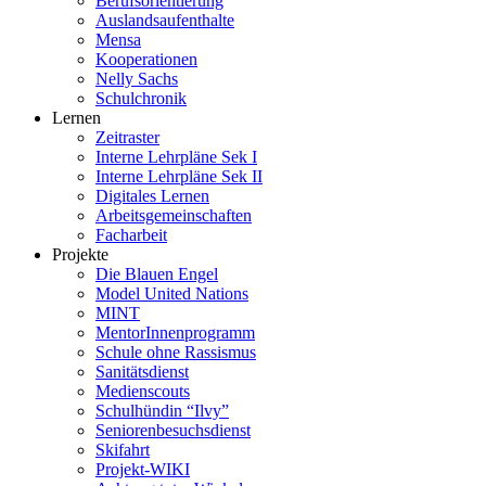
Berufsorientierung
Auslandsaufenthalte
Mensa
Kooperationen
Nelly Sachs
Schulchronik
Lernen
Zeitraster
Interne Lehrpläne Sek I
Interne Lehrpläne Sek II
Digitales Lernen
Arbeitsgemeinschaften
Facharbeit
Projekte
Die Blauen Engel
Model United Nations
MINT
MentorInnenprogramm
Schule ohne Rassismus
Sanitätsdienst
Medienscouts
Schulhündin “Ilvy”
Seniorenbesuchsdienst
Skifahrt
Projekt-WIKI