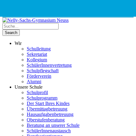
Phone
Email
Google
Schnellauswahl
Kontak
Number
Address
Maps
for
calling
Wir
Schulleitung
Sekretariat
Kollegium
SchülerInnenvertretung
Schulpflegschaft
Förderverein
Alumni
Unsere Schule
Schulprofil
Schulprogramm
Der Start Ihres Kindes
Übermittagbetreuung
Hausaufgabenbetreuung
Oberstufenberatung
Beratung an unserer Schule
SchülerInnenaustausch