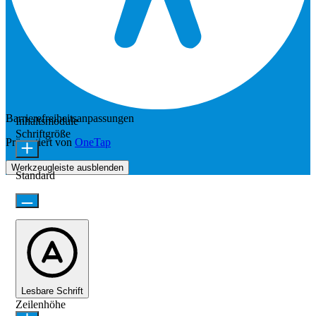
Barrierefreiheitsanpassungen
Inhaltsmodule
Schriftgröße
Präsentiert von
OneTap
Werkzeugleiste ausblenden
Standard
Lesbare Schrift
Zeilenhöhe