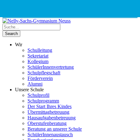
Phone
Email
Google
Schnellauswahl
Kontak
Number
Address
Maps
for
calling
Wir
Schulleitung
Sekretariat
Kollegium
SchülerInnenvertretung
Schulpflegschaft
Förderverein
Alumni
Unsere Schule
Schulprofil
Schulprogramm
Der Start Ihres Kindes
Übermittagbetreuung
Hausaufgabenbetreuung
Oberstufenberatung
Beratung an unserer Schule
SchülerInnenaustausch