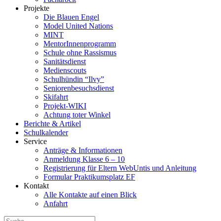
Projekte
Die Blauen Engel
Model United Nations
MINT
MentorInnenprogramm
Schule ohne Rassismus
Sanitätsdienst
Medienscouts
Schulhündin “Ilvy”
Seniorenbesuchsdienst
Skifahrt
Projekt-WIKI
Achtung toter Winkel
Berichte & Artikel
Schulkalender
Service
Anträge & Informationen
Anmeldung Klasse 6 – 10
Registrierung für Eltern WebUntis und Anleitung
Formular Praktikumsplatz EF
Kontakt
Alle Kontakte auf einen Blick
Anfahrt