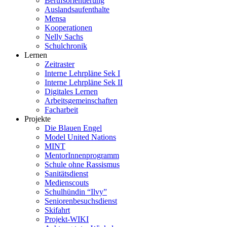
Berufsorientierung
Auslandsaufenthalte
Mensa
Kooperationen
Nelly Sachs
Schulchronik
Lernen
Zeitraster
Interne Lehrpläne Sek I
Interne Lehrpläne Sek II
Digitales Lernen
Arbeitsgemeinschaften
Facharbeit
Projekte
Die Blauen Engel
Model United Nations
MINT
MentorInnenprogramm
Schule ohne Rassismus
Sanitätsdienst
Medienscouts
Schulhündin “Ilvy”
Seniorenbesuchsdienst
Skifahrt
Projekt-WIKI