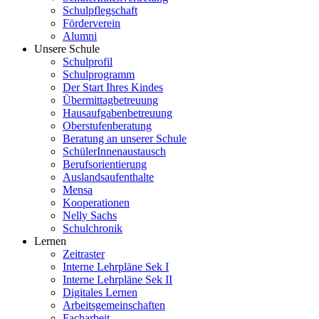
Schulpflegschaft
Förderverein
Alumni
Unsere Schule
Schulprofil
Schulprogramm
Der Start Ihres Kindes
Übermittagbetreuung
Hausaufgabenbetreuung
Oberstufenberatung
Beratung an unserer Schule
SchülerInnenaustausch
Berufsorientierung
Auslandsaufenthalte
Mensa
Kooperationen
Nelly Sachs
Schulchronik
Lernen
Zeitraster
Interne Lehrpläne Sek I
Interne Lehrpläne Sek II
Digitales Lernen
Arbeitsgemeinschaften
Facharbeit