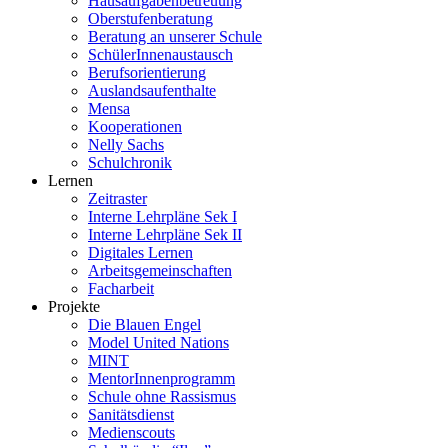
Hausaufgabenbetreuung
Oberstufenberatung
Beratung an unserer Schule
SchülerInnenaustausch
Berufsorientierung
Auslandsaufenthalte
Mensa
Kooperationen
Nelly Sachs
Schulchronik
Lernen
Zeitraster
Interne Lehrpläne Sek I
Interne Lehrpläne Sek II
Digitales Lernen
Arbeitsgemeinschaften
Facharbeit
Projekte
Die Blauen Engel
Model United Nations
MINT
MentorInnenprogramm
Schule ohne Rassismus
Sanitätsdienst
Medienscouts