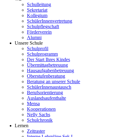
Schulleitung
Sekretariat
Kollegium
SchülerInnenvertretung
Schulpflegschaft
Förderverein
Alumni
Unsere Schule
Schulprofil
Schulprogramm
Der Start Ihres Kindes
Übermittagbetreuung
Hausaufgabenbetreuung
Oberstufenberatung
Beratung an unserer Schule
SchülerInnenaustausch
Berufsorientierung
Auslandsaufenthalte
Mensa
Kooperationen
Nelly Sachs
Schulchronik
Lernen
Zeitraster
Interne Lehrpläne Sek I