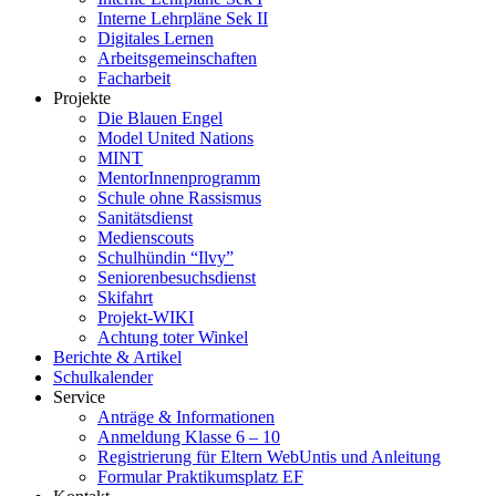
Interne Lehrpläne Sek II
Digitales Lernen
Arbeitsgemeinschaften
Facharbeit
Projekte
Die Blauen Engel
Model United Nations
MINT
MentorInnenprogramm
Schule ohne Rassismus
Sanitätsdienst
Medienscouts
Schulhündin “Ilvy”
Seniorenbesuchsdienst
Skifahrt
Projekt-WIKI
Achtung toter Winkel
Berichte & Artikel
Schulkalender
Service
Anträge & Informationen
Anmeldung Klasse 6 – 10
Registrierung für Eltern WebUntis und Anleitung
Formular Praktikumsplatz EF