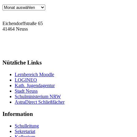
Archiv
Eichendorffstraße 65
41464 Neuss
Tel: 02131 90-7400
Fax: 02131 90-7420
Mail: nelly-sachs@stadt.neuss.de
Nützliche Links
Lernbereich Moodle
LOGINEO
Kath. Jugendagentur
Stadt Neuss
Schulministerium NRW
AstraDirect Schließfächer
Information
Schulleitung
Sekretariat
Kollegium