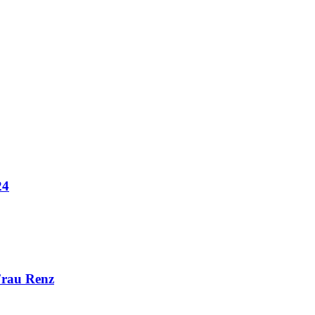
24
Frau Renz