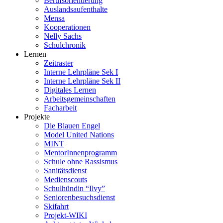
Berufsorientierung
Auslandsaufenthalte
Mensa
Kooperationen
Nelly Sachs
Schulchronik
Lernen
Zeitraster
Interne Lehrpläne Sek I
Interne Lehrpläne Sek II
Digitales Lernen
Arbeitsgemeinschaften
Facharbeit
Projekte
Die Blauen Engel
Model United Nations
MINT
MentorInnenprogramm
Schule ohne Rassismus
Sanitätsdienst
Medienscouts
Schulhündin “Ilvy”
Seniorenbesuchsdienst
Skifahrt
Projekt-WIKI