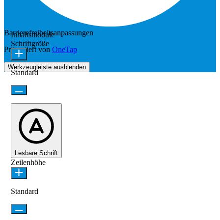
Barrierefreiheitsanpassungen
Inhaltsmodule
Schriftgröße
Präsentiert von
OneTap
Werkzeugleiste ausblenden
Standard
Lesbare Schrift
Zeilenhöhe
Standard