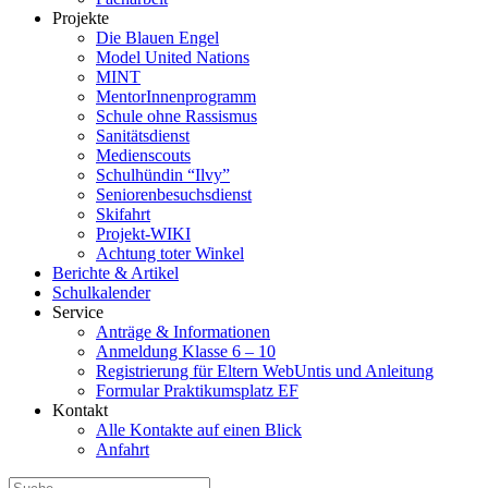
Projekte
Die Blauen Engel
Model United Nations
MINT
MentorInnenprogramm
Schule ohne Rassismus
Sanitätsdienst
Medienscouts
Schulhündin “Ilvy”
Seniorenbesuchsdienst
Skifahrt
Projekt-WIKI
Achtung toter Winkel
Berichte & Artikel
Schulkalender
Service
Anträge & Informationen
Anmeldung Klasse 6 – 10
Registrierung für Eltern WebUntis und Anleitung
Formular Praktikumsplatz EF
Kontakt
Alle Kontakte auf einen Blick
Anfahrt