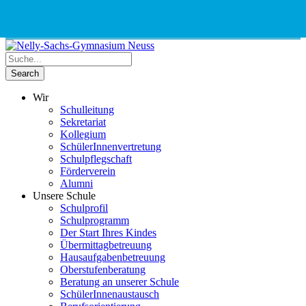
Phone
Email
Google
Schnellauswahl
Kontak
Number
Address
Maps
for
calling
Wir
Schulleitung
Sekretariat
Kollegium
SchülerInnenvertretung
Schulpflegschaft
Förderverein
Alumni
Unsere Schule
Schulprofil
Schulprogramm
Der Start Ihres Kindes
Übermittagbetreuung
Hausaufgabenbetreuung
Oberstufenberatung
Beratung an unserer Schule
SchülerInnenaustausch