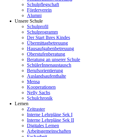
Schulpflegschaft
Förderverein
Alumni
Unsere Schule
Schulprofil
Schulprogramm
Der Start Ihres Kindes
Übermittagbetreuung
Hausaufgabenbetreuung
Oberstufenberatung
Beratung an unserer Schule
SchülerInnenaustausch
Berufsorientierung
Auslandsaufenthalte
Mensa
Kooperationen
Nelly Sachs
Schulchronik
Lernen
Zeitraster
Interne Lehrpläne Sek I
Interne Lehrpläne Sek II
Digitales Lernen
Arbeitsgemeinschaften
Facharbeit