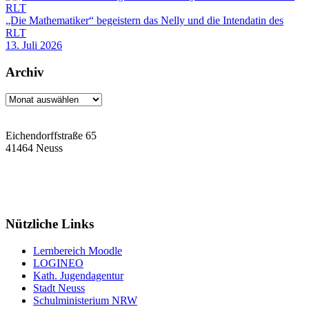
„Die Mathematiker“ begeistern das Nelly und die Intendatin des
RLT
13. Juli 2026
Archiv
Archiv
Eichendorffstraße 65
41464 Neuss
Tel: 02131 90-7400
Fax: 02131 90-7420
Mail: nelly-sachs@stadt.neuss.de
Nützliche Links
Lernbereich Moodle
LOGINEO
Kath. Jugendagentur
Stadt Neuss
Schulministerium NRW