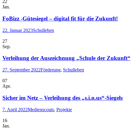
22
Jan.
FoBizz -Gütesiegel – digital fit für die Zukunft!
22. Januar 2023
Schulleben
27
Sep.
Verleihung der Auszeichnung „Schule der Zukunft“
27. September 2022
Förderung
,
Schulleben
07
Apr.
Sicher im Netz – Verleihung des „s.i.n.us“-Siegels
7. April 2022
Medienscouts
,
Projekte
16
Jan.