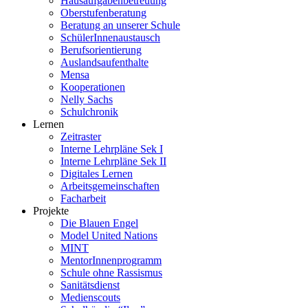
Hausaufgabenbetreuung
Oberstufenberatung
Beratung an unserer Schule
SchülerInnenaustausch
Berufsorientierung
Auslandsaufenthalte
Mensa
Kooperationen
Nelly Sachs
Schulchronik
Lernen
Zeitraster
Interne Lehrpläne Sek I
Interne Lehrpläne Sek II
Digitales Lernen
Arbeitsgemeinschaften
Facharbeit
Projekte
Die Blauen Engel
Model United Nations
MINT
MentorInnenprogramm
Schule ohne Rassismus
Sanitätsdienst
Medienscouts