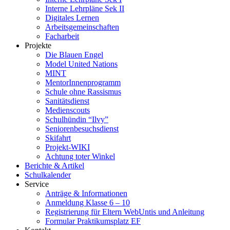
Interne Lehrpläne Sek II
Digitales Lernen
Arbeitsgemeinschaften
Facharbeit
Projekte
Die Blauen Engel
Model United Nations
MINT
MentorInnenprogramm
Schule ohne Rassismus
Sanitätsdienst
Medienscouts
Schulhündin “Ilvy”
Seniorenbesuchsdienst
Skifahrt
Projekt-WIKI
Achtung toter Winkel
Berichte & Artikel
Schulkalender
Service
Anträge & Informationen
Anmeldung Klasse 6 – 10
Registrierung für Eltern WebUntis und Anleitung
Formular Praktikumsplatz EF