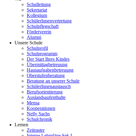
Schulleitung
Sekretariat
Kollegium
SchülerInnenvertretung
Schulpflegschaft
Förderverein
Alumni
Unsere Schule
Schulprofil
Schulprogramm
Der Start Ihres Kindes
Übermittagbetreuung
Hausaufgabenbetreuung
Oberstufenberatung
Beratung an unserer Schule
SchülerInnenaustausch
Berufsorientierung
Auslandsaufenthalte
Mensa
Kooperationen
Nelly Sachs
Schulchronik
Lernen
Zeitraster
Interne Lehrpläne Sek I