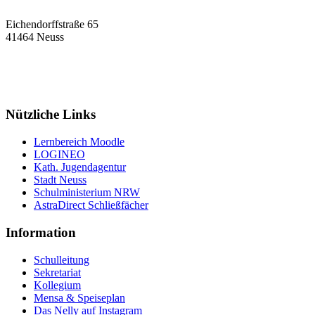
Eichendorffstraße 65
41464 Neuss
Tel: 02131 90-7400
Fax: 02131 90-7420
Mail: nelly-sachs@stadt.neuss.de
Nützliche Links
Lernbereich Moodle
LOGINEO
Kath. Jugendagentur
Stadt Neuss
Schulministerium NRW
AstraDirect Schließfächer
Information
Schulleitung
Sekretariat
Kollegium
Mensa & Speiseplan
Das Nelly auf Instagram