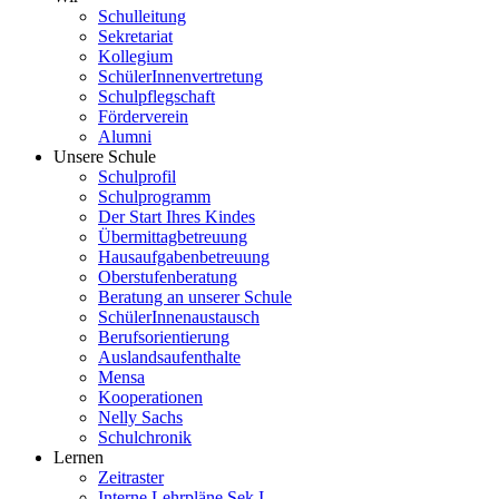
Schulleitung
Sekretariat
Kollegium
SchülerInnenvertretung
Schulpflegschaft
Förderverein
Alumni
Unsere Schule
Schulprofil
Schulprogramm
Der Start Ihres Kindes
Übermittagbetreuung
Hausaufgabenbetreuung
Oberstufenberatung
Beratung an unserer Schule
SchülerInnenaustausch
Berufsorientierung
Auslandsaufenthalte
Mensa
Kooperationen
Nelly Sachs
Schulchronik
Lernen
Zeitraster
Interne Lehrpläne Sek I