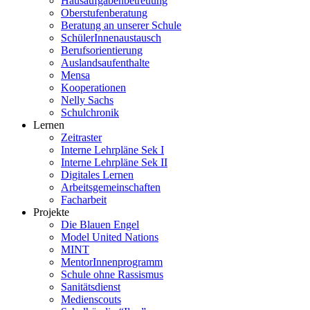
Hausaufgabenbetreuung
Oberstufenberatung
Beratung an unserer Schule
SchülerInnenaustausch
Berufsorientierung
Auslandsaufenthalte
Mensa
Kooperationen
Nelly Sachs
Schulchronik
Lernen
Zeitraster
Interne Lehrpläne Sek I
Interne Lehrpläne Sek II
Digitales Lernen
Arbeitsgemeinschaften
Facharbeit
Projekte
Die Blauen Engel
Model United Nations
MINT
MentorInnenprogramm
Schule ohne Rassismus
Sanitätsdienst
Medienscouts