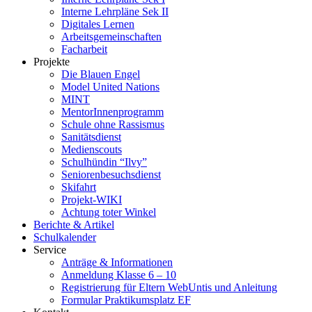
Interne Lehrpläne Sek II
Digitales Lernen
Arbeitsgemeinschaften
Facharbeit
Projekte
Die Blauen Engel
Model United Nations
MINT
MentorInnenprogramm
Schule ohne Rassismus
Sanitätsdienst
Medienscouts
Schulhündin “Ilvy”
Seniorenbesuchsdienst
Skifahrt
Projekt-WIKI
Achtung toter Winkel
Berichte & Artikel
Schulkalender
Service
Anträge & Informationen
Anmeldung Klasse 6 – 10
Registrierung für Eltern WebUntis und Anleitung
Formular Praktikumsplatz EF