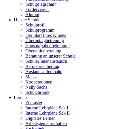
Schulpflegschaft
Förderverein
Alumni
Unsere Schule
Schulprofil
Schulprogramm
Der Start Ihres Kindes
Übermittagbetreuung
Hausaufgabenbetreuung
Oberstufenberatung
Beratung an unserer Schule
SchülerInnenaustausch
Berufsorientierung
Auslandsaufenthalte
Mensa
Kooperationen
Nelly Sachs
Schulchronik
Lernen
Zeitraster
Interne Lehrpläne Sek I
Interne Lehrpläne Sek II
Digitales Lernen
Arbeitsgemeinschaften
Facharbeit