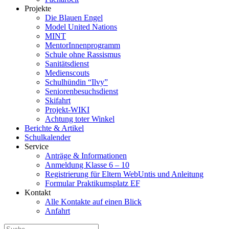
Projekte
Die Blauen Engel
Model United Nations
MINT
MentorInnenprogramm
Schule ohne Rassismus
Sanitätsdienst
Medienscouts
Schulhündin “Ilvy”
Seniorenbesuchsdienst
Skifahrt
Projekt-WIKI
Achtung toter Winkel
Berichte & Artikel
Schulkalender
Service
Anträge & Informationen
Anmeldung Klasse 6 – 10
Registrierung für Eltern WebUntis und Anleitung
Formular Praktikumsplatz EF
Kontakt
Alle Kontakte auf einen Blick
Anfahrt