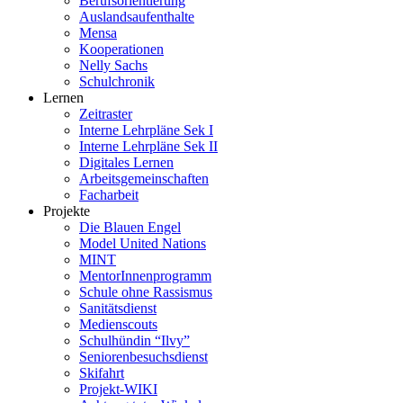
Berufsorientierung
Auslandsaufenthalte
Mensa
Kooperationen
Nelly Sachs
Schulchronik
Lernen
Zeitraster
Interne Lehrpläne Sek I
Interne Lehrpläne Sek II
Digitales Lernen
Arbeitsgemeinschaften
Facharbeit
Projekte
Die Blauen Engel
Model United Nations
MINT
MentorInnenprogramm
Schule ohne Rassismus
Sanitätsdienst
Medienscouts
Schulhündin “Ilvy”
Seniorenbesuchsdienst
Skifahrt
Projekt-WIKI