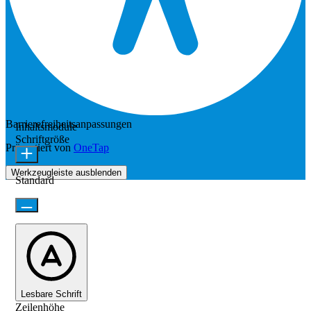
Barrierefreiheitsanpassungen
Inhaltsmodule
Schriftgröße
Präsentiert von
OneTap
Werkzeugleiste ausblenden
Standard
Lesbare Schrift
Zeilenhöhe