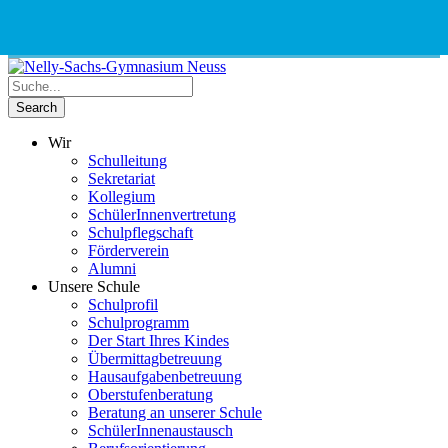
Phone
Email
Google
Schnellauswahl
Kontak
Number
Address
Maps
for
calling
Wir
Schulleitung
Sekretariat
Kollegium
SchülerInnenvertretung
Schulpflegschaft
Förderverein
Alumni
Unsere Schule
Schulprofil
Schulprogramm
Der Start Ihres Kindes
Übermittagbetreuung
Hausaufgabenbetreuung
Oberstufenberatung
Beratung an unserer Schule
SchülerInnenaustausch