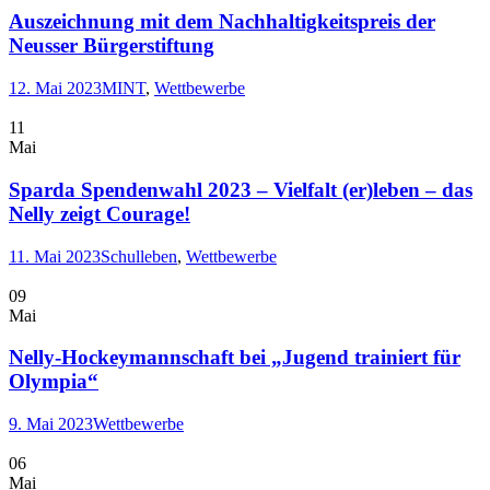
Auszeichnung mit dem Nachhaltigkeitspreis der
Neusser Bürgerstiftung
12. Mai 2023
MINT
,
Wettbewerbe
11
Mai
Sparda Spendenwahl 2023 – Vielfalt (er)leben – das
Nelly zeigt Courage!
11. Mai 2023
Schulleben
,
Wettbewerbe
09
Mai
Nelly-Hockeymannschaft bei „Jugend trainiert für
Olympia“
9. Mai 2023
Wettbewerbe
06
Mai