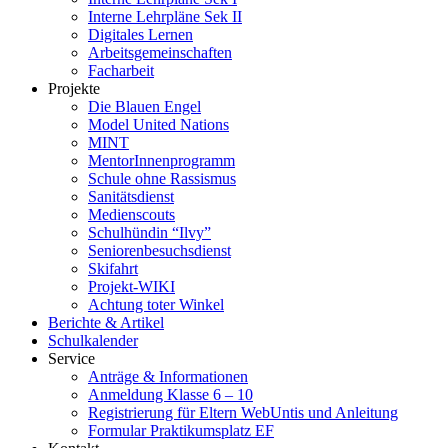
Interne Lehrpläne Sek II
Digitales Lernen
Arbeitsgemeinschaften
Facharbeit
Projekte
Die Blauen Engel
Model United Nations
MINT
MentorInnenprogramm
Schule ohne Rassismus
Sanitätsdienst
Medienscouts
Schulhündin “Ilvy”
Seniorenbesuchsdienst
Skifahrt
Projekt-WIKI
Achtung toter Winkel
Berichte & Artikel
Schulkalender
Service
Anträge & Informationen
Anmeldung Klasse 6 – 10
Registrierung für Eltern WebUntis und Anleitung
Formular Praktikumsplatz EF