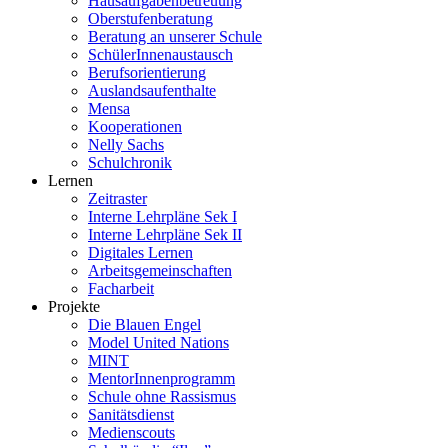
Hausaufgabenbetreuung
Oberstufenberatung
Beratung an unserer Schule
SchülerInnenaustausch
Berufsorientierung
Auslandsaufenthalte
Mensa
Kooperationen
Nelly Sachs
Schulchronik
Lernen
Zeitraster
Interne Lehrpläne Sek I
Interne Lehrpläne Sek II
Digitales Lernen
Arbeitsgemeinschaften
Facharbeit
Projekte
Die Blauen Engel
Model United Nations
MINT
MentorInnenprogramm
Schule ohne Rassismus
Sanitätsdienst
Medienscouts