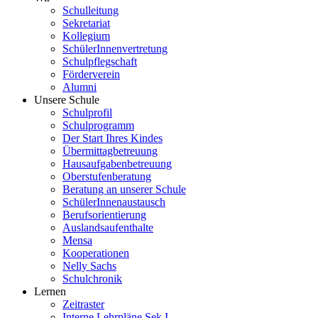
Schulleitung
Sekretariat
Kollegium
SchülerInnenvertretung
Schulpflegschaft
Förderverein
Alumni
Unsere Schule
Schulprofil
Schulprogramm
Der Start Ihres Kindes
Übermittagbetreuung
Hausaufgabenbetreuung
Oberstufenberatung
Beratung an unserer Schule
SchülerInnenaustausch
Berufsorientierung
Auslandsaufenthalte
Mensa
Kooperationen
Nelly Sachs
Schulchronik
Lernen
Zeitraster
Interne Lehrpläne Sek I